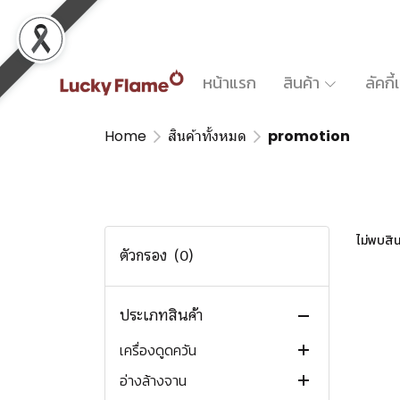
หน้าแรก
สินค้า
ลัคกี
Home
สินค้าทั้งหมด
promotion
สินค้าทั้งหมด
สินค้ามาใหม่ New arrivals
สินค้าแนะนำ Recommended
สินค้าขายดี Trending now
ไม่พบสิน
ตัวกรอง
(0)
เตาแก๊ส
เตาไฟฟ้า
เตาแก๊สตั้งโต๊ะ
ประเภทสินค้า
เตาอบ
เตาแก๊สแบบฝัง
เตาแม่เหล็กไฟฟ้า
เตาแก๊ส 1 หัว
เครื่องดูดควัน
เตาแก๊สพกพา
เตาเซรามิคแบบฝัง
เตาอบแก๊ส
เตาแก๊ส 2 หัว
เตาแก๊สฝังขนาด 30 ซม.
เตาอินดักชั่นตั้งโต๊ะ
อ่างล้างจาน
เตาแก๊สตั้งพื้น
เตาแผ่นความร้อนแบบฝัง
เตาอบไฟฟ้า
เครื่องดูดควันแขวนผนัง
โต๊ะวางเตาแก๊ส
เตาแก๊สฝังขนาด 60 ซม.
เตาทั่วไป
เตาอินดักชั่นแบบฝัง
ขนาด 30 ซม. (2 หัว)