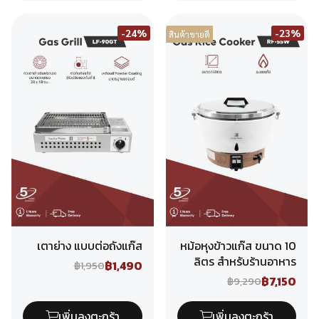
-24%
-23%
สินค้าขายดี
เตาย่าง แบบต่อถังแก๊ส
หม้อหุงข้าวแก๊ส ขนาด 10
ลิตร สำหรับร้านอาหาร
฿1,490
฿1,950
฿7,150
฿9,290
เพิ่มลงตะกร้า
เพิ่มลงตะกร้า