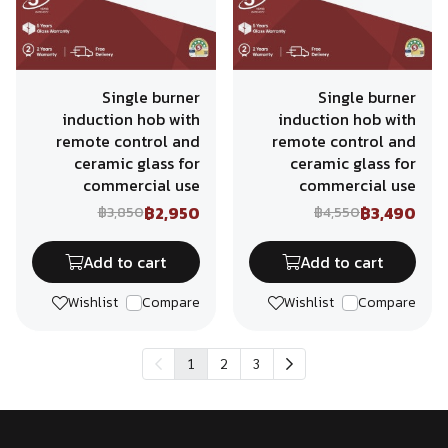
Single burner
Single burner
induction hob with
induction hob with
remote control and
remote control and
ceramic glass for
ceramic glass for
commercial use
commercial use
฿2,950
฿3,490
฿3,850
฿4,550
Add to cart
Add to cart
Wishlist
Compare
Wishlist
Compare
1
2
3