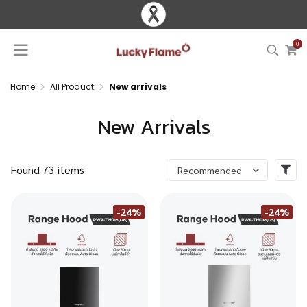
0
Home
All Product
New arrivals
New Arrivals
Found 73 items
Recommended
-24%
-24%