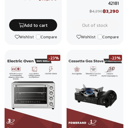
42181
฿3,290
฿4,290
Add to cart
Out of stock
Wishlist
Compare
Wishlist
Compare
-23%
-23%