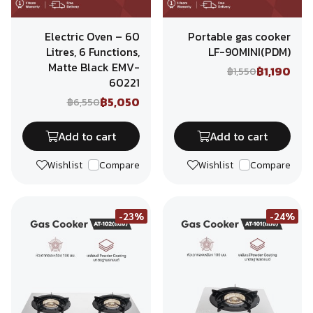
Electric Oven – 60
Portable gas cooker
Litres, 6 Functions,
LF-90MINI(PDM)
Matte Black EMV-
฿1,190
฿1,550
60221
฿5,050
฿6,550
Add to cart
Add to cart
Wishlist
Compare
Wishlist
Compare
-23%
-24%