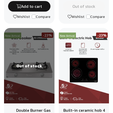
Add to cart
Out of stock
Wishlist
Compare
Wishlist
Compare
-23%
-23%
New Arrival
New Arrival
Out of stock
Double Burner Gas
Built-in ceramic hob 4