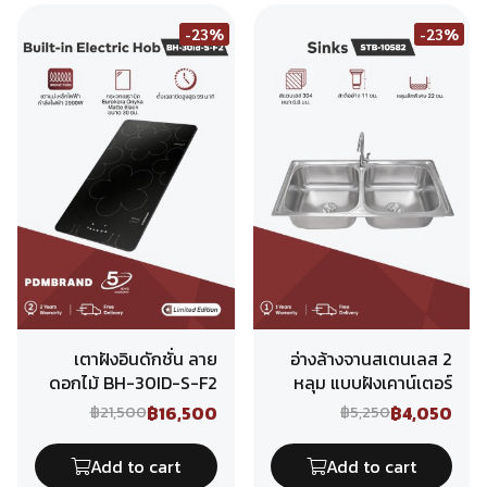
-23%
-23%
เตาฝังอินดักชั่น ลาย
อ่างล้างจานสเตนเลส 2
ดอกไม้ BH-30ID-S-F2
หลุม แบบฝังเคาน์เตอร์
฿16,500
฿4,050
฿21,500
฿5,250
Add to cart
Add to cart