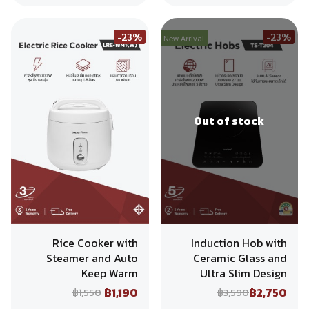
-23%
-23%
New Arrival
Out of stock
Rice Cooker with
Induction Hob with
Steamer and Auto
Ceramic Glass and
Keep Warm
Ultra Slim Design
฿1,190
฿2,750
฿1,550
฿3,590