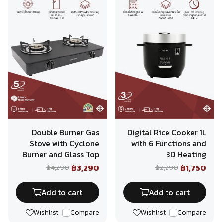
Double Burner Gas
Digital Rice Cooker 1L
Stove with Cyclone
with 6 Functions and
Burner and Glass Top
3D Heating
฿3,290
฿1,750
฿4,290
฿2,290
Add to cart
Add to cart
Wishlist
Compare
Wishlist
Compare