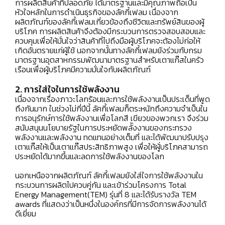
การผลิตสินค้าที่ปลอดภัย ได้มาตรฐานและมีคุณภาพถือเป็น
หัวใจหลักในการดำเนินธุรกิจของลัคกี้เฟลม เนื่องจาก
ผลิตภัณฑ์ของลัคกี้เฟลมเกี่ยวข้องถึงชีวิตและทรัพย์สินของผู้
บริโภค การผลิตสินค้าจึงต้องมีกระบวนการตรวจสอบสอบและ
ควบคุมเพื่อให้มั่นใจว่าสินค้าที่ไปถึงมือผู้บริโภคจะต้องไม่ก่อให้
เกิดอันตรายแก่ผู้ใช้ นอกจากนั้นทางลัคกี้เฟลมยังร่วมกับกรม
มาตรฐานอุตสาหกรรมพัฒนามาตรฐานสำหรับเตาแก๊สในครัว
เรือนเพื่อผู้บริโภคมีความมั่นใจกับผลิตภัณฑ์
2. การใส่ใจในการใช้พลังงาน
เนื่องจากเรื่่องภาวะโลกร้อนและการใช้พลังงานเป็นประเด็นที่พูด
ถึงกันมาก ในช่วงไม่กี่ปีนี้ ลัคกี้เฟลมก็ตระหนักถึงความจำเป็นใน
การอนุรักษ์การใช้พลังงานเพื่อโลกสี เขียวของพวกเรา จึงร่วม
สนับสนุนนโยบายรัฐในการประหยัดพลัังงานของกระทรวง
พลังงานและพลังงาน ทดแทนอย่างเต็มที่ และได้พัฒนาปรับปรุง
เตาแก๊สให้เป็นเตาแก๊สประสิทธิภาพสูง เพื่อให้ผู้่บริโภคสามารถ
ประหยัดได้มากขึ้นและลดการใช้พลังงานของโลก
นอกเหนือจากผลิตภัณฑ์ ลัคกี้เฟลมยังใส่ใจการใช้พลังงานใน
กระบวนการผลิตไปควบคู่กัน และเข้าร่วมโครงการ Total
Energy Management(TEM) รุ่นที่ 8 และได้รับรางวัล TEM
awards ที่แสดงว่าเป็นหนึ่งในองค์กรที่มีการจัดการพลังงานได้
ดีเยี่ยม