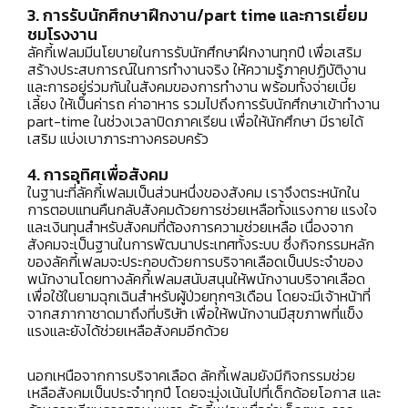
3. การรับนักศึกษาฝึกงาน/part time และการเยี่ยม
ชมโรงงาน
ลัคกี้เฟลมมีนโยบายในการรับนักศึกษาฝึกงานทุกปี เพื่อเสริม
สร้างประสบการณ์ในการทำงานจริง ให้ความรู้ภาคปฏิบัติงาน
และการอยู่ร่วมกันในสังคมของการทำงาน พร้อมทั้งจ่ายเบี้ย
เลี้ยง ให้เป็นค่ารถ ค่าอาหาร รวมไปถึงการรับนักศึกษาเข้าทำงาน
part-time ในช่วงเวลาปิดภาคเรียน เพื่อให้นักศึกษา มีรายได้
เสริม แบ่งเบาภาระทางครอบครัว
4. การอุทิศเพื่อสังคม
ในฐานะที่ลัคกี้เฟลมเป็นส่วนหนึ่งของสังคม เราจึงตระหนักใน
การตอบแทนคืนกลับสังคมด้วยการช่วยเหลือทั้งแรงกาย แรงใจ
และเงินทุนสำหรับสังคมที่ต้องการความช่วยเหลือ เนื่องจาก
สังคมจะเป็นฐานในการพัฒนาประเทศทั้งระบบ ซึ่งกิจกรรมหลัก
ของลัคกี้เฟลมจะประกอบด้วยการบริจาคเลือดเป็นประจำของ
พนักงานโดยทางลัคกี้เฟลมสนับสนุนให้พนักงานบริจาคเลือด
เพื่อใช้ในยามฉุกเฉินสำหรับผู้ป่วยทุกๆ3เดือน โดยจะมีเจ้าหน้าที่
จากสภากาชาดมาถึงที่บริษัท เพื่อให้พนักงานมีสุขภาพที่แข็ง
แรงและยังได้ช่วยเหลือสังคมอีกด้วย
นอกเหนือจากการบริจาคเลือด ลัคกี้เฟลมยังมีกิจกรรมช่วย
เหลือสังคมเป็นประจำทุกปี โดยจะมุ่งเน้นไปที่เด็กด้อยโอกาส และ