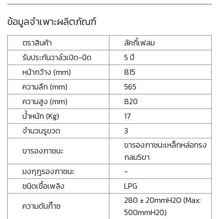
ข้อมูลจำเพาะผลิตภัณฑ์
ตราสินค้า
ลัคกี้เฟลม
รับประกันวาล์วเปิด-ปิด
5 ปี
หน้ากว้าง (mm)
815
ความลึก (mm)
565
ความสูง (mm)
820
น้ำหนัก (Kg)
17
จำนวนรูขวด
3
ขารองภาชนะเหล็กหล่อทรง
ขารองภาชนะ
กลม5ขา
มงกุฎรองภาชนะ
-
ชนิดเชื้อเพลิง
LPG
280 ± 20mmH2O (Max:
ความดันก๊าซ
500mmH20)