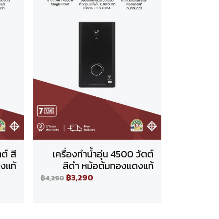
ต์ สี
เครื่องทำน้ำอุ่น 4500 วัตต์
งแท้
สีดำ หม้อต้มทองแดงแท้
฿3,290
฿4,290