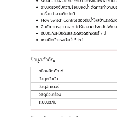
ระบบความปลอดภัย ESD ตัดกระแสไฟฟ้าภายใน 0
ระบบตรวจจับความร้อนของน้ำ ตัดการทำงานของฮีทเ
เครื่องทำงานผิดปกติ
Flow Switch Control รองรับน้ำไหลช้าแรงดันต่ำ 
สินค้ามาตรฐาน มอก. ได้รับฉลากประหยัดไฟเบอร
รับประกันหม้อต้มและขดลวดฮีทเตอร์ 7 ปี
แถมฝักบัวแรงดันน้ำ 5 in 1
ข้อมูลสำคัญ
ชนิดผลิตภัณฑ์
วัสดุหม้อต้ม
วัสดุฮีทเตอร์
วัสดุตัวเครื่อง
ระบบนิรภัย