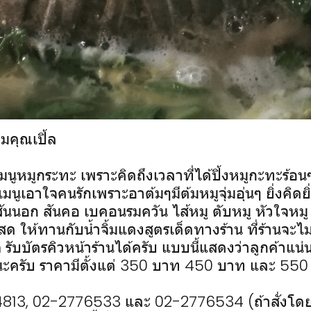
่มคุณเปิ้ล
นูหมูกระทะ เพราะคิดถึงเวลาที่ได้ปิ้งหมูกะทะร้อนๆ
ีเมนูเอาใจคนรักเพราะอาต้มๆมีต้มหมูจุ่มอุ่นๆ ยิ่งคิดย
สันนอก สันคอ เบคอนรมควัน ไส้หมู ตับหมู หัวใจห
ด ให้ทานกับน้ำจิ้มแดงสูตรเด็ดทางร้าน ที่ร้านจะไ
รับบัตรคิวหน้าร้านได้ครับ แบบนี้แสดงว่าลูกค้าแ
ดนะครับ ราคามีตั้งแต่ 350 บาท 450 บาท และ 55
4813, 02-2776533 และ 02-2776534 (ถ้าสั่งโดย