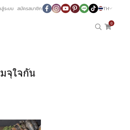
าสู่ระบบ
สมัครสมาชิก
TH
0
่มจุใจกัน