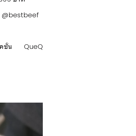
ine: @bestbeef
พิเคชั่น QueQ