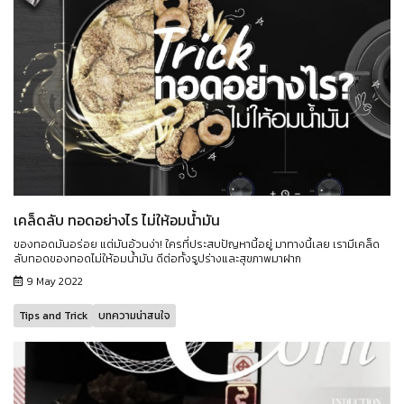
เคล็ดลับ ทอดอย่างไร ไม่ให้อมน้ำมัน
ของทอดมันอร่อย แต่มันอ้วนง่า! ใครที่ประสบปัญหานี้อยู่ มาทางนี้เลย เรามีเคล็ด
ลับทอดของทอดไม่ให้อมน้ำมัน ดีต่อทั้งรูปร่างและสุขภาพมาฝาก
9 May 2022
Tips and Trick
บทความน่าสนใจ