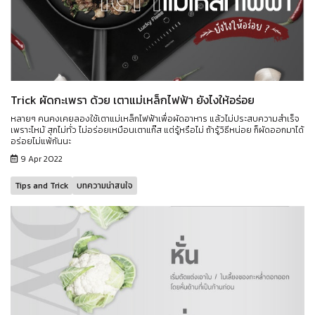
Trick ผัดกะเพรา ด้วย เตาแม่เหล็กไฟฟ้า ยังไงให้อร่อย
หลายๆ คนคงเคยลองใช้เตาแม่เหล็กไฟฟ้าเพื่อผัดอาหาร แล้วไม่ประสบความสำเร็จ
เพราะไหม้ สุกไม่ทั่ว ไม่อร่อยเหมือนเตาแก๊ส แต่รู้หรือไม่ ถ้ารู้วิธีหน่อย ก็ผัดออกมาได้
อร่อยไม่แพ้กันนะ
9 Apr 2022
Tips and Trick
บทความน่าสนใจ