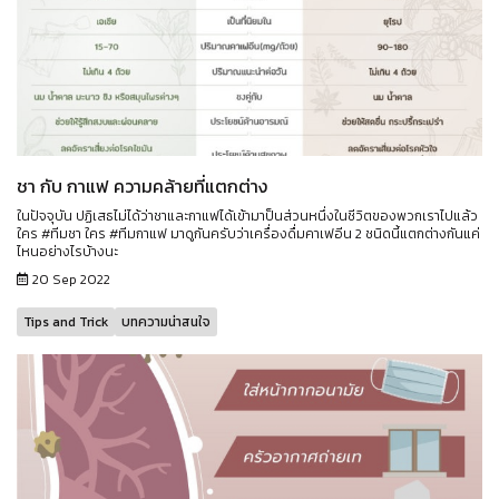
ชา กับ กาแฟ ความคล้ายที่แตกต่าง
ในปัจจุบัน ปฏิเสธไม่ได้ว่าชาและกาแฟได้เข้ามาป็นส่วนหนึ่งในชีวิตของพวกเราไปแล้ว
ใคร #ทีมชา ใคร #ทีมกาแฟ มาดูกันครับว่าเครื่องดื่มคาเฟอีน 2 ชนิดนี้แตกต่างกันแค่
ไหนอย่างไรบ้างนะ
20 Sep 2022
Tips and Trick
บทความน่าสนใจ