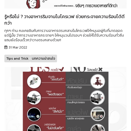
รู้หรือไม่ ? วางอาหารริมจานไมโครเวฟ ช่วยกระจายความร้อนได้ดี
กว่า
ทุกๆ ท่าน คงเคยชินกับการวางอาหารตรงกลางไมโครเวฟให้หมุนอยู่กับที่มาตลอด
แต่รู้มั้ย ว่าการวางอาหารกระจายๆ ให้หมุนวนไปรอบๆ ช่วยให้ได้รับความร้อนทั่วถึง
แถมยังร้อนเร็วกว่าวางตรงกลางด้วย!!
31 Mar 2022
Tips and Trick
บทความน่าสนใจ