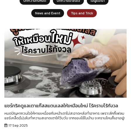
บทความทั้งหมด
บทความน่าสนใจ
เมนูแนะนำ
News and Event
Tips and Trick
แชร์ทริคดูแลเตาแก๊สสแตนเลสให้เหมือนใหม่ ไร้คราบไร้กังวล
หมดปัญหากวนใจให้หายเหนื่อยกับหน้าเตาไม่สะอาดหลังทำอาหาร เพราะลัคกี้เฟลม
แชร์เคล็ด(ไม่)ลับทำความสะอาดเตาให้วิบวับ จากของใช้ในบ้าน จะคราบไหนก็เอาอยู่!
17 Sep 2025