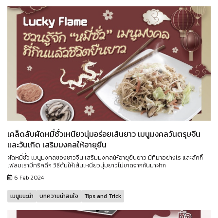
เคล็ดลับผัดหมี่ซั่วเหนียวนุ่มอร่อยเส้นยาว เมนูมงคลวันตรุษจีน
และวันเกิด เสริมมงคลให้อายุยืน
ผัดหมี่ซั่ว เมนูมงคลของชาวจีน เสริมมงคลให้อายุยืนยาว มีที่มาอย่างไร และลัคกี้
เฟลมเรามีทริคดีๆ วิธีต้มให้เส้นเหนียวนุ่มยาวไม่ขาดจากกันมาฝาก
6 Feb 2024
เมนูแนะนำ
บทความน่าสนใจ
Tips and Trick