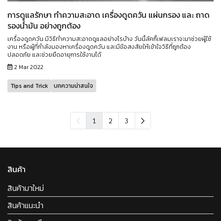
การดูแลรักษา ทำความสะอาด เครื่องดูดควัน แผ่นกรอง และ ถาด
รองน้ำมัน อย่างถูกต้อง
เครื่องดูดควัน มีวิธีทำความสะอาดดูแลอย่างไรบ้าง วันนี้ลัคกี้เฟลมเราจะมาช่วยผู้ใช้
งาน หรือผู้ที่กำลังมองหาเครื่องดูดควัน และมีข้อสงสัยให้เข้าใจวิธีที่ถูกต้อง
ปลอดภัย และช่วยยืดอายุการใช้งานได้
2 Mar 2022
Tips and Trick
บทความน่าสนใจ
1
2
3
สินค้า
สินค้ามาใหม่
สินค้าแนะนำ