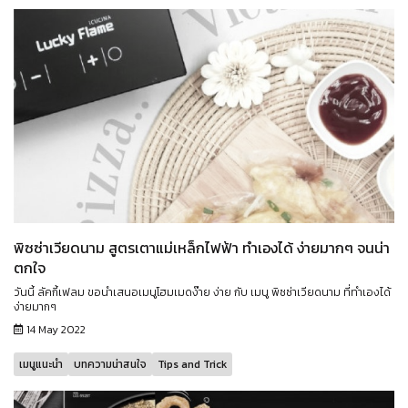
พิซซ่าเวียดนาม สูตรเตาแม่เหล็กไฟฟ้า ทำเองได้ ง่ายมากๆ จนน่า
ตกใจ
วันนี้ ลัคกี้เฟลม ขอนำเสนอเมนูโฮมเมดง๊าย ง่าย กับ เมนู พิซซ่าเวียดนาม ที่ทำเองได้
ง่ายมากๆ
14 May 2022
เมนูแนะนำ
บทความน่าสนใจ
Tips and Trick