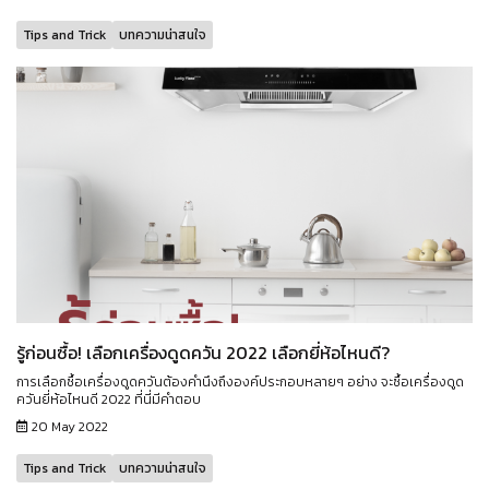
Tips and Trick
บทความน่าสนใจ
รู้ก่อนซื้อ! เลือกเครื่องดูดควัน 2022 เลือกยี่ห้อไหนดี?
การเลือกซื้อเครื่องดูดควันต้องคำนึงถึงองค์ประกอบหลายๆ อย่าง จะซื้อเครื่องดูด
ควันยี่ห้อไหนดี 2022 ที่นี่มีคำตอบ
20 May 2022
Tips and Trick
บทความน่าสนใจ