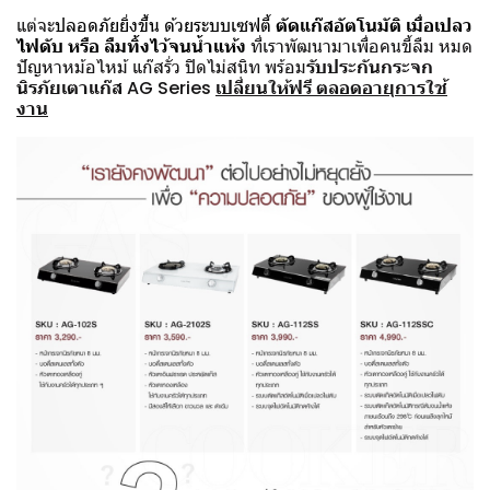
แต่จะ
ปลอดภัยยิ่งขึ้น ด้วยระบบเซฟตี้
ตัดแก๊สอัตโนมัติ เมื่อเปลว
ไฟดับ หรือ ลืมทิ้งไว้จนน้ำแห้ง
ที่เราพัฒนามาเพื่อคนขี้ลืม หมด
ปัญหาหม้อไหม้ แก๊สรั่ว ปิดไม่สนิท พร้อม
รับประกันกระจก
นิรภัยเตาแก๊ส AG Series
เปลี่ยนให้ฟรี ตลอดอายุการใช้
งาน