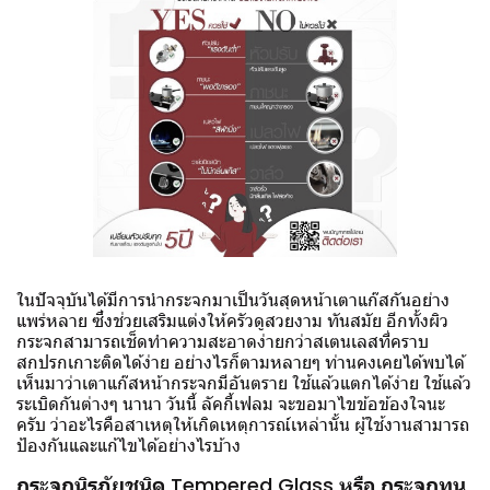
ในปัจจุบันได้มีการนำกระจกมาเป็นวันสุดหน้าเตาแก๊สกันอย่าง
แพร่หลาย ซึ่งช่วยเสริมแต่งให้ครัวดูสวยงาม ทันสมัย อีกทั้งผิว
กระจกสามารถเช็ดทำความสะอาดง่ายกว่าสเตนเลสที่คราบ
สกปรกเกาะติดได้ง่าย อย่างไรก็ตามหลายๆ ท่านคงเคยได้พบได้
เห็นมาว่าเตาแก๊สหน้ากระจกมีอันตราย ใช้แล้วแตกได้ง่าย ใช้แล้ว
ระเบิดกันต่างๆ นานา วันนี้ ลัคกี้เฟลม จะขอมาไขข้อข้องใจนะ
ครับ ว่าอะไรคือสาเหตุให้เกิดเหตุการณ์เหล่านั้น ผู้ใช้งานสามารถ
ป้องกันและแก้ไขได้อย่างไรบ้าง
กระจกนิรภัยชนิด Tempered Glass หรือ กระจกทน