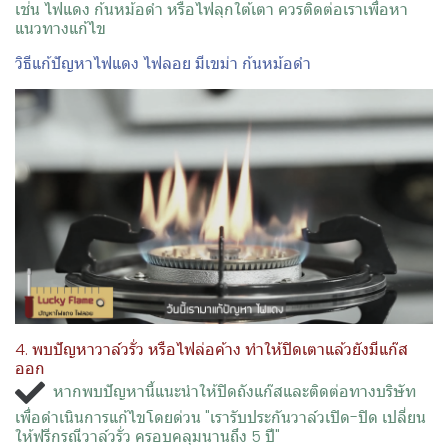
เช่น ไฟแดง ก้นหม้อดำ หรือไฟลุกใต้เตา ควรติดต่อเราเพื่อหา
แนวทางแก้ไข
วิธีแก้ปัญหาไฟแดง ไฟลอย มีเขม่า ก้นหม้อดำ
4. พบปัญหาวาล์วรั่ว หรือไฟล่อค้าง ทำให้ปิดเตาแล้วยังมีแก๊ส
ออก
หากพบปัญหานี้แนะนำให้ปิดถังแก๊สและติดต่อทางบริษัท
เพื่อดำเนินการแก้ไขโดยด่วน "เรารับประกันวาล์วเปิด-ปิด เปลี่ยน
ให้ฟรีกรณีวาล์วรั่ว ครอบคลุมนานถึง 5 ปี"