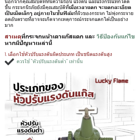
นอกจากคุณสมบัติที่ทนความร้อน แรงดัน และแรงกระแทกได้ดี
ขึ้น กระจกนิรภัยยังมีคุณสมบัติที่
เมื่อเวลาแตก จะแตกละเอียด
เป็นเม็ดเล็กๆ อยู่ภายในชั้นฟิล์ม
ที่ผิวของกระจก ไม่พุ่งกระจาย
ลดอันตรายที่อาจจะเกิดจากเหตุการณ์กระจกแตกได้เป็นอย่าง
มาก
สาเหตุ
ที่กระจกหน้าเตาแก๊สแตก และ
วิธีป้องกันแก้ไข
หากมีปัญหาเหล่านี้
1. เลือกใช้หัวปรับแรงดันผิดประเภท เป็นชนิดแรงดันสูง
ควรใช้ "หัวปรับแรงดันต่ำ" เท่านั้น