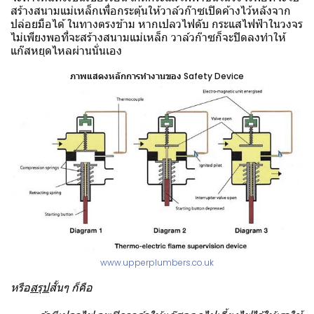
สร้างสนามแม่เหล็กเพื่อกระตุ้นให้วาล์วก๊าซเปิดค้างไว้หลังจาก
ปล่อยมือได้ ในทางตรงข้าม หากเปลวไฟดับ กระแสไฟฟ้าในวงจร
ไม่เพียงพอที่จะสร้างสนามแม่เหล็ก วาล์วก๊าซก็จะปิดลงทำให้
แก๊สหยุดไหลผ่านนั่นเอง
ภาพแสดงหลักการทำงานของ Safety Device
www.upperplumbers.co.uk
หรือ
สรุป
สั้นๆ ก็คือ