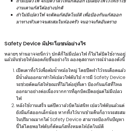
ถ้ามีเปลวไฟ จะเปิดวาล์วให้แก๊สออกไปเลี้ยงไฟไว้ให้เราใช้
งานเตาแก๊สได้อย่างปกติ
ถ้าไม่มีเปลวไฟ จะตัดแก๊สอัตโนมัติ เพื่อป้องกันแก๊สออก
มาทางหัวเตาจนสะสมในห้องครัว จนอาจเกิดอันตราย
Safety Device มีประโยชน์อย่างไร
หลายๆ ท่านอาจจะนึกว่า ปกติก็ไม่มีเปลวไฟ ก็ไม่ได้บิดใช้งานอยู่
แล้วมันช่วยให้ปลอดภัยขึ้นอย่างไร ลองดูสถานการณ์จำลองดังนี้
เปิดเตาทิ้งไว้เพื่อต้มน้ำหม้อใหญ่ โดยปิดฝาไว้จนเดือดแล้ว
มีน้ำล้นออกมาทำให้เปลวไฟดับไป การมี Safety Device
จะช่วยตัดแก๊สให้ขณะที่ไม่ได้อยู่ที่เตา ป้องกันแก๊สที่ไหล
ออกมาอย่างต่อเนื่องจากการที่ลูกบิดเปิดอยู่แต่ไม่มีเปลว
ไฟ
หลังใช้งานเสร็จ แต่ปิดวาล์วบิดไม่สนิท เปลวไฟดับแล้วแต่
ยังมีแก๊สออกเล็กน้อย หากทิ้งไว้นานข้ามคืนก็อาจจะสะสม
ในปริมาณมากได้ Safety Device สามารถป้องกันปัญหา
นี้ได้โดยพอไฟดับก็ตัดแก๊สทั้งหมดให้อัตโนมัติ