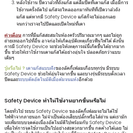
หลังใช้งาน ปิดวาล์วที่ถังแก๊ส แต่ลืมปิดที่เตาแก๊ส เมื่อมีการ
ใช้งานครั้งถัดไป แก๊สจะไหลออกมาทันทีที่เปิดวาล์วถัง
แก๊ส แต่หากมี Safety Device แก๊สก็จะไม่ออกเลย
จนกว่าเราจะไปปิดและเปิดใหม่ที่เตา
คำเตือน
การที่มีแก๊สสะสมในห้องครัวปริมาณมากๆ และไม่ถูก
ถ่ายเทออกไปที่อื่น อาจก่อให้เกิดอุบัติเหตุเกี่ยวฟืนไฟได้ ดังนั้น
การมี Safety Device จะช่วยให้เหตุการณ์นี้เกิดขึ้นได้ยากมาก
ขึ้น ช่วยให้เราใช้งานเตาแก๊สได้อย่างอุ่นใจ ปลอดภัยกว่าแบบ
เดิมๆ
รู้หรือไม่ ?
เตาแก๊สแบบฝัง
ของลัคกี้เฟลมเกือบทุกรุ่น มีระบบ
Safety Device ช่วยให้อุ่นใจมากขึ้น และบางรุ่นมีระบบตั้งเวลา
ปิดและ
ระบบตัดอัตโนมัติเมื่อต้มจนแห้ง
อีกด้วย
Safety Device ทำให้ใช้งานยากขึ้นหรือไม่
โดยทั่วไป ระบบ Safety Device ของลัคกี้เฟลมจะไม่ได้ใช้
ไฟฟ้าจากภายนอก ไม่จำเป็นต้องเสียบปลั๊กหรือใส่ถ่าน แต่เรามัก
จะเพิ่มระบบจุดต่อเนื่องอัตโนมัติไปพร้อมกับ Safety Device
เพื่อให้การจุดใช้งานเป็นไปอย่างสะดวกมากขึ้น กดค้างได้เลย ไม่