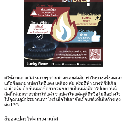
ผู้ใช้งานเตาแก๊ส หลายๆ ท่านน่าจะเคยสงสัย ทำไมบางครั้งจุดเตา
แก๊สก็ออกมาเปลวไฟสีแดง เหลือง ส้ม หรือสีฟ้า บางทีก็มีเกิด
เขม่าควัน ติดก้นหม้อขัดยากจนกลายเป็นหม้อสีดำไปเลย วันนี้
ลัคกี้เฟลมเราสรุปมาให้แล้ว ว่าเปลวไฟแต่ละสีดีหรือไม่ดีอย่างไร
ให้อุณหภูมิประมาณเท่าไหร่ เมื่อใช้เตากับเชื้อเพลิงที่เป็นก๊าซหุง
ต้ม LPG
สีของเปลวไฟจากเตาแก๊ส