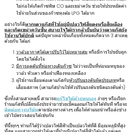
ไม่ก่อให้เกิดก๊าซพิษ CO และเขม่าควัน ช่วยให้ประหยัดค่า
ใช้จ่ายในส่วนของก๊าซหุงต้ม LPG ได้มาก
อย่างไรก็ดี
หากเตาแก๊สที่ใช้อยู่มีเปลวไฟสีแดงหรือสีเหลือง
และเกิดเขม่าควันขึ้น สบายใจได้เรากล้ายืนยันว่าเตาแก๊สยัง
ใช้งานได้ปกติ
แต่ปัญหาเหล่านั้นเกือบทั้งหมดเกิดจาก 3 สาเหตุ
ด้วยกัน ได้แก่
วาล์วอากาศใต้เตาปรับไว้ไม่เหมาะสม
หรือมีการไปขยับถูก
โดยไม่ได้ตั้งใจ
มีการอุดตันที่ท่อทางเดินก๊าซ
ไม่ว่าจะเป็นที่ท่อนมหนูของ
วาล์ว หัวเตา หรือฝาเฟืองทองเหลือง
ผู้ใช้งานเชื่อมต่อเตาแก๊สกับ
หัวปรับแรงดันผิดประเภท
หรือ
เสื่อมสภาพ (เตาแก๊สบ้านใช้หัวปรับแรงดันชนิดแรงดันต่ำ)
ซึ่งทั้งสามสาเหตุนี้ สามารถ
แก้ไขได้ด้วยตนเอง
ง่ายๆ หรือเรียก
ร้านแก๊สที่เปลี่ยนถังประจำมาช่วยเช็คและแก้ไขให้ได้ทันที หรือจะ
ติดต่อทางบริษัท
ตามช่องทางต่างๆ เพื่อให้คำแนะนำหรือส่งช่าง
เข้าไปตรวจสอบได้เช่นกัน
ทีนี้ทุกๆ ท่านก็ได้รู้ว่าเปลวไฟสีฟ้าเป็นเปลวไฟที่ดี มีอุณหภูมิที่สูง
ที่สุด และสามารถทำให้เตาที่บ้านมีเปลวไฟสีฟ้าได้แล้ว แต่เคย