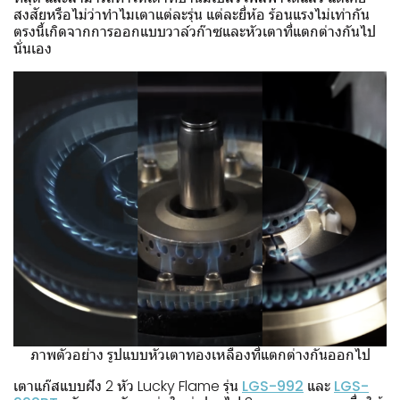
สงสัยหรือไม่ว่าทำไมเตาแต่ละรุ่น แต่ละยี่ห้อ ร้อนแรงไม่เท่ากัน
ตรงนี้เกิดจากการออกแบบวาล์วก๊าซและหัวเตาที่แตกต่างกันไป
นั่นเอง
ภาพตัวอย่าง รูปแบบหัวเตาทองเหลืองที่แตกต่างกันออกไป
เตาแก๊สแบบฝัง 2 หัว Lucky Flame รุ่น
LGS-992
และ
LGS-