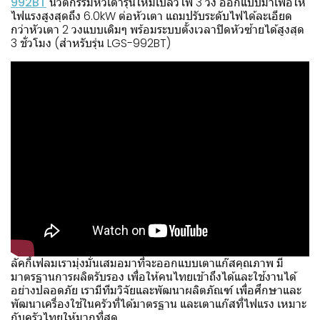
992BT
นวัตกรรมหัวเตารุ่นใหม่เปลวไฟ 3 วง ออกแบบมาเพื่อให้
ไฟแรงสูงสุดถึง 6.0kW ต่อหัวเตา แถมปรับระดับไฟได้ละเอียด
กว่าหัวเตา 2 วงแบบเดิมๆ พร้อมระบบตั้งเวลาปิดหัวซ้ายได้สูงสุด
3 ชั่วโมง (สำหรับรุ่น LGS-992BT)
d
ลัคกี้เฟลมเรามุ่งมั่นเสมอมาที่จะออกแบบเตาแก๊สคุณภาพ มี
มาตรฐานการผลิตรับรอง เพื่อให้คนไทยเข้าถึงได้และใช้งานได้
อย่างปลอดภัย เรามีทีมวิจัยและพัฒนาผลิตภัณฑ์ เพื่อศึกษาและ
พัฒนาเครื่องใช้ในครัวที่ได้มาตรฐาน และเตาแก๊สที่ไฟแรง เหมาะ
กับครัวไทยให้มากที่สุด