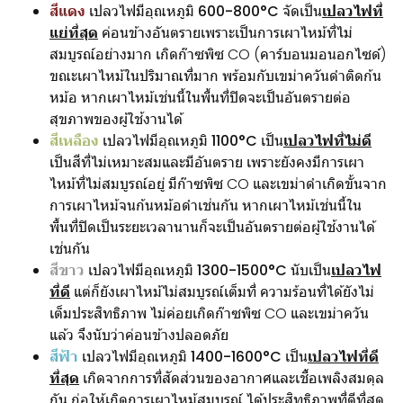
สีแดง
เปลวไฟมีอุณหภูมิ
600-800°C
จัดเป็น
เปลวไฟที่
แย่ที่สุด
ค่อนข้างอันตรายเพราะเป็นการเผาไหม้ที่ไม่
สมบูรณ์อย่างมาก เกิดก๊าซพิซ CO (คาร์บอนมอนอกไซด์)
ขณะเผาไหม้ในปริมาณที่มาก พร้อมกับเขม่าควันดำติดก้น
หม้อ หากเผาไหม้เช่นนี้ในพื้นที่ปิดจะเป็นอันตรายต่อ
สุขภาพของผู้ใช้งานได้
สีเหลือง
เปลวไฟมีอุณหภูมิ
1100°C
เป็น
เปลวไฟที่ไม่ดี
เป็นสีที่ไม่เหมาะสมและมีอันตราย เพราะยังคงมีการเผา
ไหม้ที่ไม่สมบูรณ์อยู่ มีก๊าซพิซ CO และเขม่าดำเกิดขั้นจาก
การเผาไหม้จนก้นหม้อดำเช่นกัน หากเผาไหม้เช่นนี้ใน
พื้นที่ปิดเป็นระยะเวลานานก็จะเป็นอันตรายต่อผู้ใช้งานได้
เช่นกัน
สีขาว
เปลวไฟมีอุณหภูมิ
1300-1500°C
นับเป็น
เปลวไฟ
ที่ดี
แต่ก็ยังเผาไหม้ไม่สมบูรณ์เต็มที่ ความร้อนที่ได้ยังไม่
เต็มประสิทธิภาพ ไม่ค่อยเกิดก๊าซพิซ CO และเขม่าควัน
แล้ว จึงนับว่าค่อนข้างปลอดภัย
สีฟ้า
เปลวไฟมีอุณหภูมิ
1400-1600°C
เป็น
เปลวไฟที่ดี
ที่สุด
เกิดจากการที่สัดส่วนของอากาศและเชื้อเพลิงสมดุล
กัน ก่อให้เกิดการเผาไหม้สมบูรณ์ ได้ประสิทธิภาพที่ดีที่สุด