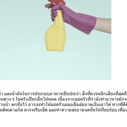
้น้ำ และน้ำมันในการประกอบอาหารเป็นประจำ สิ่งที่ควรหลีกเลี่ยงที่สุด
วนต่าง ๆ ในครัวเปียกลื่นไปหมด เนื่องจากแม่ครัวที่กำลังทำอาหารมักจ
้ำ ตกทิ้งไว้ อาจจะทำให้แม่ครัวเผลอลื่นล้มบาดเจ็บเอาได้ ทางที่ดีคือเ
็นติดเตาแก๊ส ควรจะรีบเช็ด และทำความสะอาดจุดนั้นให้เรียบร้อย เพื่อเ