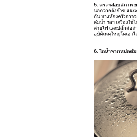
5. ตรวจสอบสภาพของ
นอกจากถังก๊าซ และเต
กัน บางห้องครัวอาจจ
ต้มน้ำ ฯลฯ เครื่องใช
สายไฟ และปลั๊กต่อต่า
อุบัติเหตุใหญ่โตเอาได
6. ไอน้ำจากหม้อต้ม