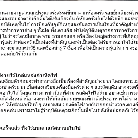
ายจานล้วนถูกปรุงแต่งรังสรรค์ขึ้นมาจากห้องครัว รอยยิ้มเสียงหัว
ดแผลและรอยน้ำตาก็เกิดขึ้นได้เช่นเดียวกัน ก็ห้องครัวเต็มไปด้วยมีด แ
ุบัติเหตุขึ้นได้ การป้องกันอุบัติเหตุและอันตรายเป็นเรื่องที่สำคัญสำห
รทำอาหารต่าง ๆ ทั้งมีด ทั้งเตาแก๊ส ทำให้อุบัติเหตุจากการทำครัวอาจจะ
ญ่ ไม่ว่าจะโดนมีดบาด จาน ชามตกแตก หรือเรื่องใหญ่อย่างการที่เกิดอุบ
อเรารู้แล้วว่าห้องครัวเป็นห้องที่สำคัญ และจำเป็นต้องได้รับการเอาใจใส
จะมาแนะนำวิธี และเรื่องน่ารู้ 7 เรื่อง เพื่อให้เป็นความรู้แก่ทุก ๆ ค
ปลอดภัยไร้กังวลกัน
ดไฟง่ายไว้ใกล้แหล่งกำเนิดไฟ
รเตรียมตัวก่อนจะทำอาหารถือเป็นเรื่องที่สำคัญอย่างมาก โดยเฉพาะแม่
เข้าครัวมาก เมื่อต้องเตรียมเครื่องมือครัวต่าง ๆ และวัตถุดิบ อาจจะเตร
งเอาไว้ได้ โดยเฉพาะการนำวัสดุที่สามารถติดไฟได้ง่าย อย่างเช่น กระดา
แก๊ส สิ่งเหล่านี้อาจจะทำให้เกิดอันตรายขณะที่กำลังปรุงอาหารได้ ทางท
่าง ๆ ให้พร้อมอยู่ในที่ ๆ เหมาะสม ของติดไฟง่ายก็นำออกห่างจากเตาแ
กหล่น เพราะเราไม่รู้ว่าอุบัติเหตุจะเกิดขึ้นเมื่อไหร่ ดังนั้นปลอดภัยไว้
งเสร็จแล้ว ทิ้งไว้บนเตาแก๊สนานเกินไป