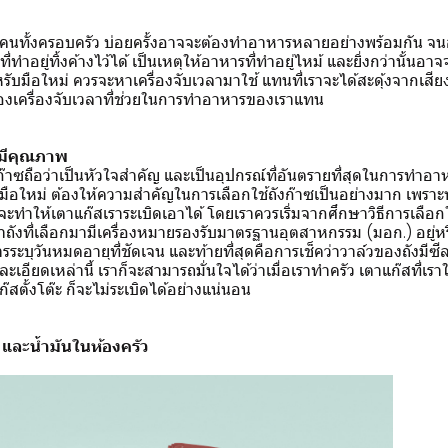
นทั้งครอบครัว บ่อยครั้งอาจจะต้องทำอาหารหลายอย่างพร้อมกัน 
่ทำอยู่ทิ้งค้างไว้ได้ เป็นเหตุให้อาหารที่ทำอยู่ไหม้ และยิ่งกว่านั้นอ
รับมือใหม่ ควรจะหาเครื่องจับเวลามาใช้ แทนที่เราจะได้สะดุ้งจากเสีย
ของเครื่องจับเวลาที่ช่วยในการทำอาหารของเราแทน
ี่มีคุณภาพ
ก๊าซถือว่าเป็นหัวใจสำคัญ และเป็นอุปกรณ์ที่อันตรายที่สุดในการทำอ
วมือใหม่ ต้องให้ความสำคัญในการเลือกใช้ถังก๊าซเป็นอย่างมาก เพราะ
ทำให้เตาแก๊สเราระเบิดเอาได้ โดยเราควรเริ่มจากศึกษาวิธีการเลือกใช้ถั
ถังที่เลือกมามีเครื่องหมายรองรับมาตรฐานอุตสาหกรรม (มอก.) อยู่หรื
รระบุวันหมดอายุที่ชัดเจน และท้ายที่สุดคือการเช็คว่าวาล์วของถังมีซีล
เอียดเหล่านี้ เราก็จะสามารถมั่นใจได้ว่าเมื่อเราทำครัว เตาแก๊สที่เราใ
๊สตั้งโต๊ะ ก็จะไม่ระเบิดได้อย่างแน่นอน
ำ และน้ำมันในห้องครัว