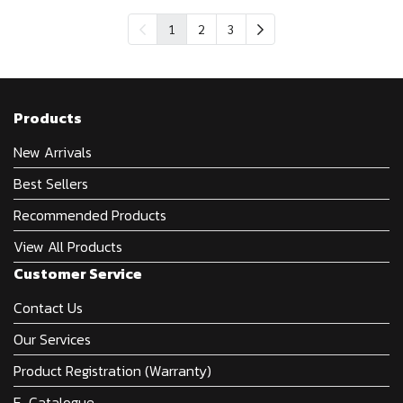
1
2
3
Products
New Arrivals
Best Sellers
Recommended Products
View All Products
Customer Service
Contact Us
Our Services
Product Registration (Warranty)
E-Catalogue