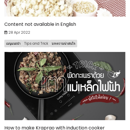
Content not available in English
28 Apr 2022
เมนูแนะนำ
Tips and Trick
บทความน่าสนใจ
How to make Kraprao with induction cooker