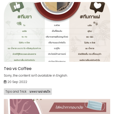
Tea vs Coffee
Sorry, the content isn't available in English.
20 Sep 2022
Tips and Trick
บทความน่าสนใจ