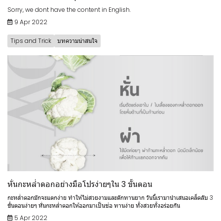
Sorry, we dont have the content in English.
9 Apr 2022
Tips and Trick
บทความน่าสนใจ
หั่นกะหล่ำดอกอย่างมือโปรง่ายๆใน 3 ขั้นตอน
กะหล่ำดอกมักจะแตกง่าย ทำให้ไม่สวยงามและตักทานยาก วันนี้เรามานำเสนอเคล็ดลับ 3
ขั้นตอนง่ายๆ หั่นกะหล่ำดอกให้ออกมาเป็นช่อ ทานง่าย ทั้งสวยทั้งอร่อยกัน
5 Apr 2022