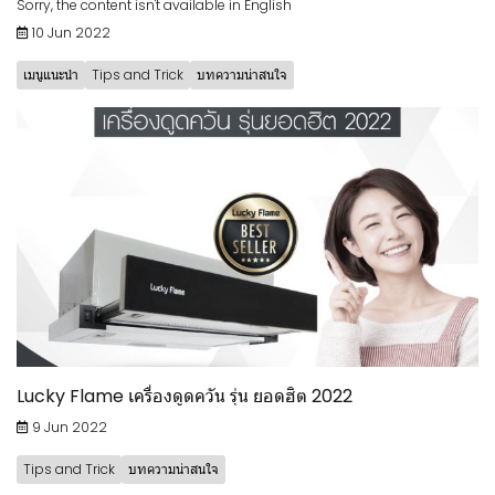
Sorry, the content isn't available in English
10 Jun 2022
เมนูแนะนำ
Tips and Trick
บทความน่าสนใจ
Lucky Flame เครื่องดูดควัน รุ่น ยอดฮิต 2022
9 Jun 2022
Tips and Trick
บทความน่าสนใจ