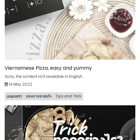
Viernamese Pizza, easy and yummy
Sorry, the content isn't available in English
14 May 2022
เมนูแนะนำ
บทความน่าสนใจ
Tips and Trick