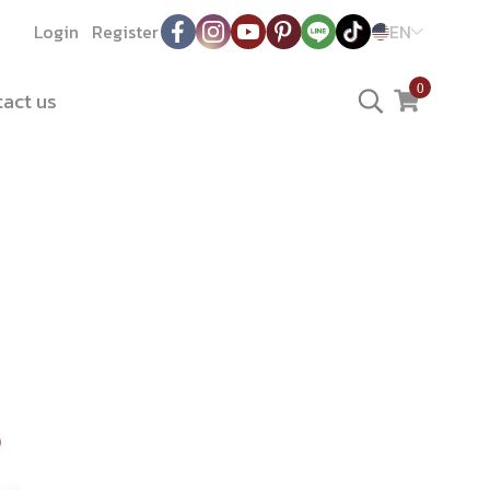
Login
Register
EN
0
act us