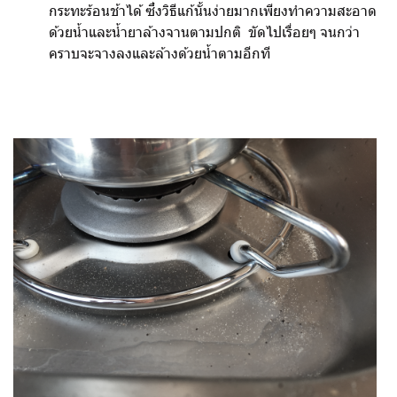
กระทะร้อนช้าได้ ซึ่งวิธีแก้นั้นง่ายมากเพียงทำความสะอาด
ด้วยน้ำและน้ำยาล้างจานตามปกติ ขัดไปเรื่อยๆ จนกว่า
คราบจะจางลงและล้างด้วยน้ำตามอีกที