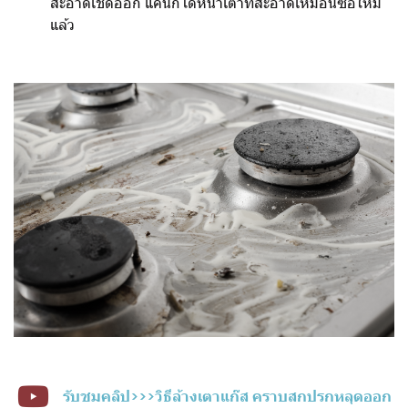
สะอาดเช็ดออก แค่นี้ก็ได้หน้าเตาที่สะอาดเหมือนซื้อใหม่
แล้ว
รับชมคลิป>>>วิธีล้างเตาแก๊ส คราบสกปรกหลุดออก