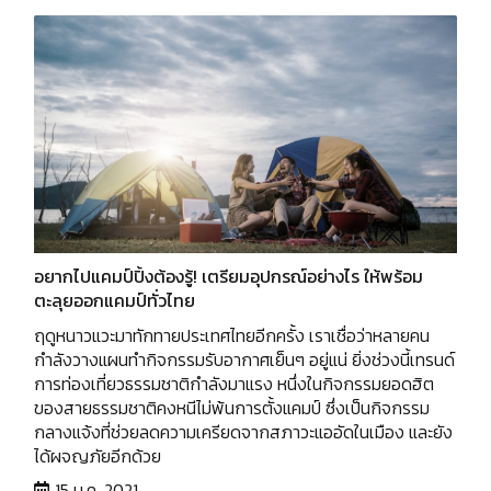
อยากไปแคมป์ปิ้งต้องรู้! เตรียมอุปกรณ์อย่างไร ให้พร้อม
ตะลุยออกแคมป์ทั่วไทย
ฤดูหนาวแวะมาทักทายประเทศไทยอีกครั้ง เราเชื่อว่าหลายคน
กำลังวางแผนทำกิจกรรมรับอากาศเย็นๆ อยู่แน่ ยิ่งช่วงนี้เทรนด์
การท่องเที่ยวธรรมชาติกำลังมาแรง หนึ่งในกิจกรรมยอดฮิต
ของสายธรรมชาติคงหนีไม่พ้นการตั้งแคมป์ ซึ่งเป็นกิจกรรม
กลางแจ้งที่ช่วยลดความเครียดจากสภาวะแออัดในเมือง และยัง
ได้ผจญภัยอีกด้วย
15 ม.ค. 2021