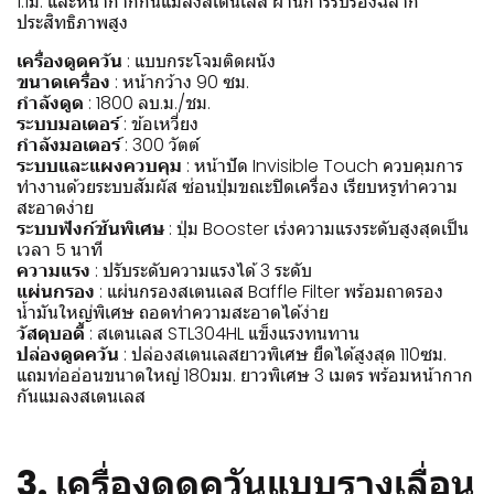
1.1ม. และหน้ากากกันแมลงสเตนเลส ผ่านการรับรองฉลาก
ประสิทธิภาพสูง
เครื่องดูดควัน
: แบบกระโจมติดผนัง
ขนาดเครื่อง
: หน้ากว้าง 90 ซม.
กำลังดูด
: 1800 ลบ.ม./ชม.
ระบบมอเตอร์
: ข้อเหวี่ยง
กำลังมอเตอร์
: 300 วัตต์
ระบบและแผงควบคุม
: หน้าปัด Invisible Touch ควบคุมการ
ทำงานด้วยระบบสัมผัส ซ่อนปุ่มขณะปิดเครื่อง เรียบหรูทำความ
สะอาดง่าย
ระบบฟังก์ชันพิเศษ
: ปุ่ม Booster เร่งความแรงระดับสูงสุดเป็น
เวลา 5 นาที
ความแรง
: ปรับระดับความแรงได้ 3 ระดับ
แผ่นกรอง
: แผ่นกรองสเตนเลส Baffle Filter พร้อมถาดรอง
น้ำมันใหญ่พิเศษ ถอดทำความสะอาดได้ง่าย
วัสดุบอดี้
: สเตนเลส STL304HL แข็งแรงทนทาน
ปล่องดูดควัน
: ปล่องสเตนเลสยาวพิเศษ ยืดได้สูงสุด 110ซม.
แถมท่ออ่อนขนาดใหญ่ 180มม. ยาวพิเศษ 3 เมตร พร้อมหน้ากาก
กันแมลงสเตนเลส
3.
เครื่องดูดควันแบบรางเลื่อน