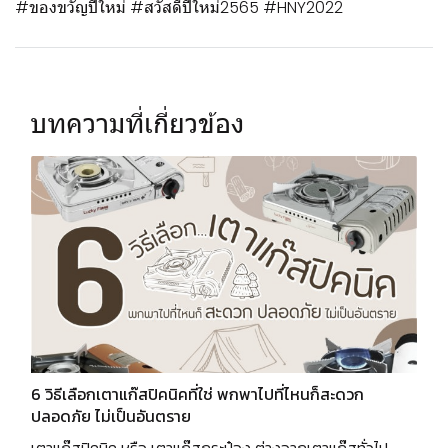
#ของขวัญปีใหม่ #สวัสดีปีใหม่2565 #HNY2022
บทความที่เกี่ยวข้อง
6 วิธีเลือกเตาแก๊สปิคนิคที่ใช่ พกพาไปที่ไหนก็สะดวก
ปลอดภัย ไม่เป็นอันตราย
เตาแก๊สปิคนิค หรือ เตาแก๊สกระป๋อง ต่างจากเตาแก๊สทั่วไป