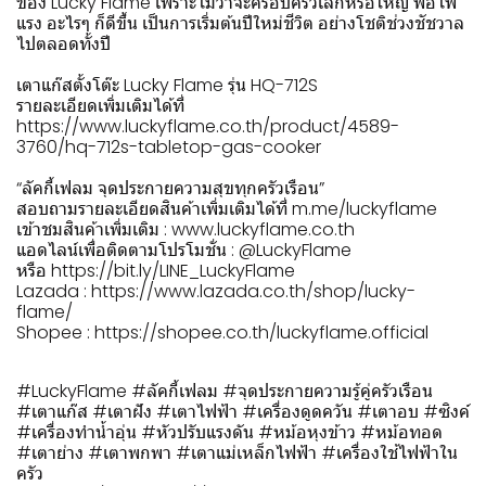
ของ Lucky Flame เพราะไม่ว่าจะครอบครัวเล็กหรือใหญ่ พอไฟ
แรง อะไรๆ ก็ดีขึ้น เป็นการเริ่มต้นปีใหม่ชีวิต อย่างโชติช่วงชัชวาล
ไปตลอดทั้งปี
เตาแก๊สตั้งโต๊ะ Lucky Flame รุ่น HQ-712S
รายละเอียดเพิ่มเติมได้ที่
https://www.luckyflame.co.th/product/4589-
3760/hq-712s-tabletop-gas-cooker
“ลัคกี้เฟลม จุดประกายความสุขทุกครัวเรือน”
สอบถามรายละเอียดสินค้าเพิ่มเติมได้ที่
m.me/luckyflame
เข้าชมสินค้าเพิ่มเติม :
www.luckyflame.co.th
แอดไลน์เพื่อติดตามโปรโมชั่น : @LuckyFlame
หรือ
https://bit.ly/LINE_LuckyFlame
Lazada :
https://www.lazada.co.th/shop/lucky-
flame/
Shopee :
https://shopee.co.th/luckyflame.official
#LuckyFlame #ลัคกี้เฟลม #จุดประกายความรู้คู่ครัวเรือน
#เตาแก๊ส #เตาฝัง #เตาไฟฟ้า #เครื่องดูดควัน #เตาอบ #ซิงค์
#เครื่องทำน้ำอุ่น #หัวปรับแรงดัน #หม้อหุงข้าว #หม้อทอด
#เตาย่าง #เตาพกพา #เตาแม่เหล็กไฟฟ้า #เครื่องใช้ไฟฟ้าใน
ครัว