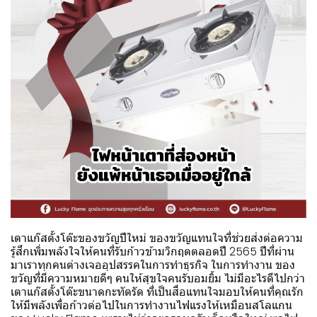
เตาแก๊สตั้งโต๊ะของขวัญปีใหม่ ของขวัญแทนใจที่ช่วยส่งต่อความ
รู้สึกเพิ่มพลังใจให้คนที่รับก้าวข้ามวิกฤตตลอดปี 2565 ปีที่ผ่าน
มาเราทุกคนต่างเจออุปสรรคในการทำธุรกิจ ในการทำงาน ของ
ขวัญที่มีความหมายดีๆ คนให้สุขใจคนรับอมยิ้ม ไม่มีอะไรดีไปกว่า
เตาแก๊สตั้งโต๊ะขนาดกะทัดรัด ที่เป็นสื่อแทนใจมอบให้คนที่คุณรัก
ให้มีพลังเพื่อก้าวต่อไปในการทำงานไฟแรงให้เหมือนสโลแกน