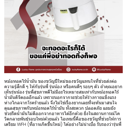
หม้อทอดไร้น้ำมัน ของขวัญปีใหม่ของขวัญแทนใจที่ช่วยส่งต่อ
ความรู้สึกดี ๆ ให้กับรุ่นพี่ รุ่นน้อง หรือคนดีๆ รอบๆ ตัว ถ้าคุณอยาก
เห็นรุ่นน้อง รุ่นพี่สุขภาพดีไม่มีอะไรเหมาะสมเท่ากับหม้อทอดไร้
น้ำมันดิจิตอลอีกแล้ว เพราะนอกจากจะช่วยให้ร่างกายแข็งแรง
ห่างไกลจากโรคร้ายแล้ว จึงไม่ใช่เรื่องยากเลยที่จะหันมาสนใจ
ดูแลสุขภาพกับหม้อทอดไร้น้ำมัน ทั้งสะดวก ปลอดภัย แถมยัง
ช่วยรีดน้ำมันไม่ดีออกจากอาหารได้อีกด้วย ยิ่งในสถานการณ์โค
วิดกลายพันธุ์รอบใหม่ด้วยแล้ว ไอเทมนี้คือของขวัญที่ช่วยให้การ
เตรียม WFH (ที่อาจเกิดขึ้นใหม่) ได้อย่างไม่น่าเบื่อ รับรองว่ารุ่นพี่