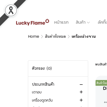
หน้าแรก
สินค้า
ลัคกี
Home
สินค้าทั้งหมด
เครื่องล้างจาน
สินค้าทั้งหมด
สินค้ามาใหม่ New arrivals
สินค้าแนะนำ Recommended
พบสินค้า 
สินค้าขายดี Trending now
ตัวกรอง
(0)
เตาแก๊ส
สินค้าใหม
เตาไฟฟ้า
เตาแก๊สตั้งโต๊ะ
ประเภทสินค้า
เตาอบ
เตาแก๊สแบบฝัง
เตาแม่เหล็กไฟฟ้า
เตาแก๊ส 1 หัว
เครื่องดูดควัน
เตาแก๊สพกพา
เตาเซรามิคแบบฝัง
เตาอบแก๊ส
เตาแก๊ส 2 หัว
เตาแก๊สฝังขนาด 30 ซม.
เตาอินดักชั่นตั้งโต๊ะ