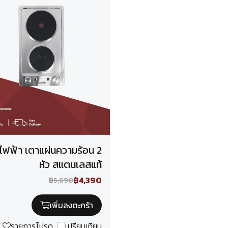
ไฟฟ้า เตาแผ่นความร้อน 2
หัว สแตนเลสแท้
฿4,390
฿5,690
เพิ่มลงตะกร้า
รายการโปรด
เปรียบเทียบ