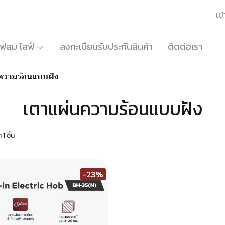
เข้
้เฟลม ไลฟ์
ลงทะเบียนรับประกันสินค้า
ติดต่อเรา
ความร้อนแบบฝัง
เตาแผ่นความร้อนแบบฝัง
1 ชิ้น
-23%