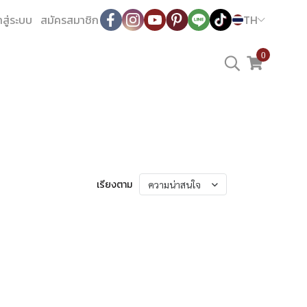
าสู่ระบบ
สมัครสมาชิก
TH
0
เรียงตาม
ความน่าสนใจ