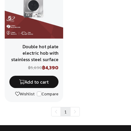
Double hot plate
electric hob with
stainless steel surface
฿4,390
฿5,690
Add to cart
Wishlist
Compare
1