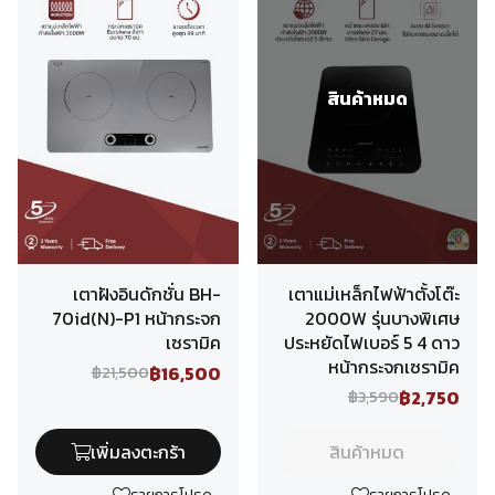
สินค้าหมด
เตาฝังอินดักชั่น BH-
เตาแม่เหล็กไฟฟ้าตั้งโต๊ะ
70id(N)-P1 หน้ากระจก
2000W รุ่นบางพิเศษ
เซรามิค
ประหยัดไฟเบอร์ 5 4 ดาว
หน้ากระจกเซรามิค
฿16,500
฿21,500
฿2,750
฿3,590
เพิ่มลงตะกร้า
สินค้าหมด