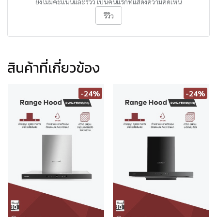
ยังไม่มีคะแนนและรีวิว เป็นคนแรกที่แสดงความคิดเห็น
รีวิว
สินค้าที่เกี่ยวข้อง
-24%
-24%