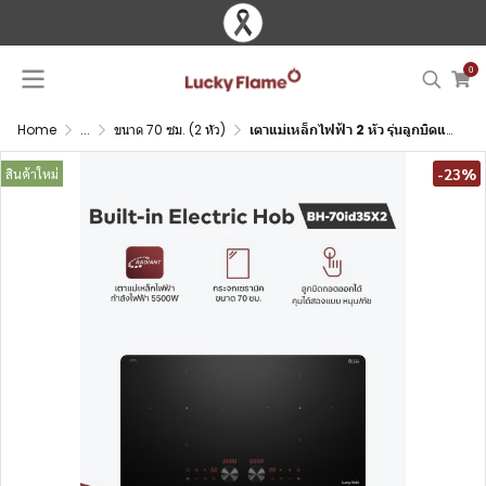
0
Home
...
ขนาด 70 ซม. (2 หัว)
เตาแม่เหล็กไฟฟ้า 2 หัว รุ่นลูกบิดแม่เหล็ก ปรับได้ 2 แบบ กระจกเซรามิค
-23%
สินค้าใหม่