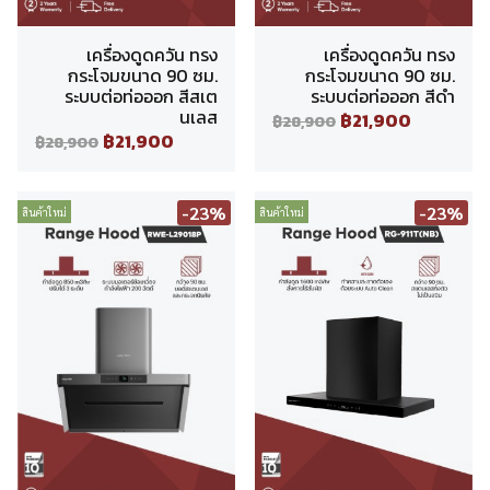
เครื่องดูดควัน ทรง
เครื่องดูดควัน ทรง
กระโจมขนาด 90 ซม.
กระโจมขนาด 90 ซม.
ระบบต่อท่อออก สีสเต
ระบบต่อท่อออก สีดำ
นเลส
฿21,900
฿28,900
฿21,900
฿28,900
-23%
-23%
สินค้าใหม่
สินค้าใหม่