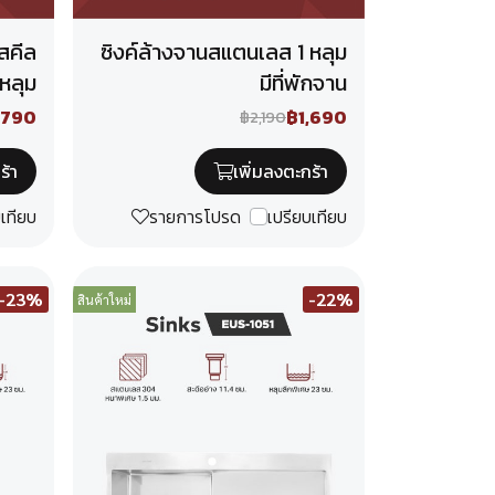
สคีล
ซิงค์ล้างจานสแตนเลส 1 หลุม
 หลุม
มีที่พักจาน
,790
฿1,690
฿2,190
ร้า
เพิ่มลงตะกร้า
บเทียบ
รายการโปรด
เปรียบเทียบ
-23%
-22%
สินค้าใหม่