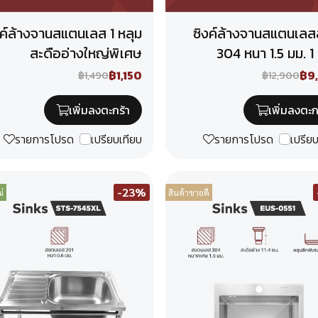
้งค์ล้างจานสแตนเลส 1 หลุม
ซิงค์ล้างจานสแตนเลส
สะดืออ่างใหญ่พิเศษ
304 หนา 1.5 มม. 1
฿1,150
฿9
฿1,490
฿12,900
เพิ่มลงตะกร้า
เพิ่มลงตะก
รายการโปรด
เปรียบเทียบ
รายการโปรด
เปรีย
-23%
่
สินค้าขายดี