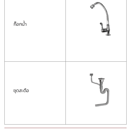
ก๊อกน้ำ
ชุดสะดือ