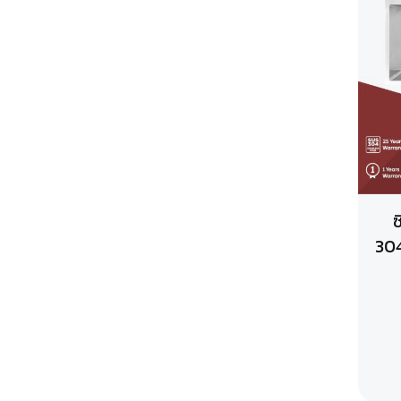
ซ
304