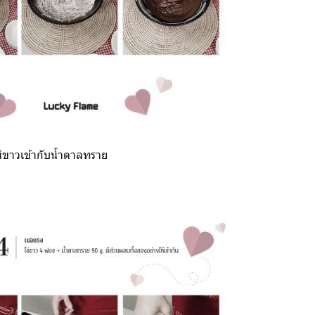
่ขาวเข้ากับน้ำตาลทราย