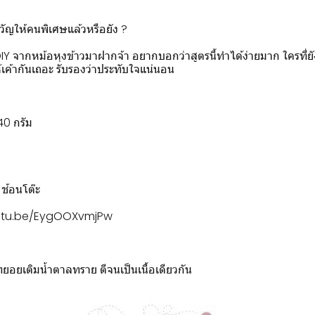
วัญให้คนพิเศษแล้วหรือยัง ?
 DIY จากหม้อหุงข้าวมาฝากจ้า อยากบอกว่าสูตรนี้ทำได้ง่ายมาก ใครที่
ห้เค้ากันเถอะ รับรองว่าประทับใจแน่นอน
40 กรัม
 ช้อนโต๊ะ
outu.be/EygOOXvmjPw
ะทยอยเติมน้ำตาลทราย ตีจนเป็นเนื้อเดียวกัน