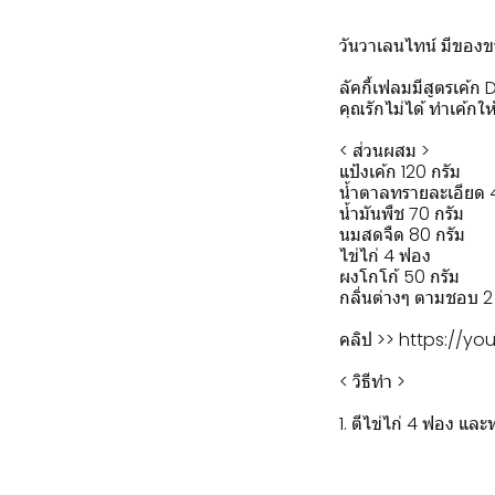
วันวาเลนไทน์ มีของข
ลัคกี้เฟลมมีสูตรเค้ก
คุณรักไม่ได้ ทำเค้กใ
< ส่วนผสม >
แป้งเค้ก 120 กรัม
น้ำตาลทรายละเอียด 
น้ำมันพืช 70 กรัม
นมสดจืด 80 กรัม
ไข่ไก่ 4 ฟอง
ผงโกโก้ 50 กรัม
กลิ่นต่างๆ ตามชอบ 2
คลิป >>
https://y
< วิธีทำ >
1. ตีไข่ไก่ 4 ฟอง แล