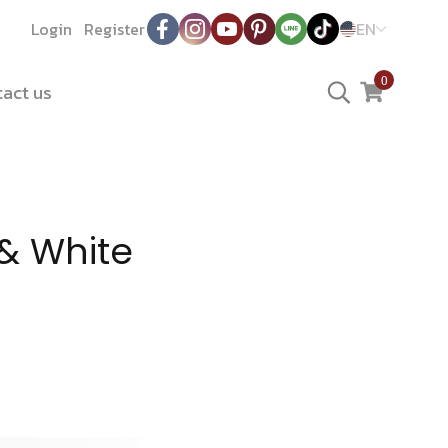
Login
Register
EN
0
act us
 & White