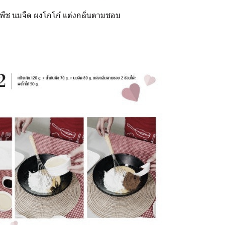
ันพืช นมจืด ผงโกโก้ แต่งกลิ่นตามชอบ