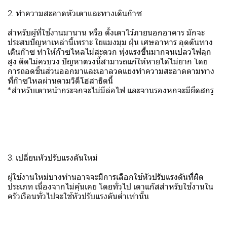
2. ทำความสะอาดหัวเตาและทางเดินก๊าซ
สำหรับผู้ที่ใช้งานมานาน หรือ ตั้งเตาไว้ภายนอกอาคาร มักจะ
ประสบปัญหาเหล่านี้เพราะ ใยแมงมุม ฝุ่น เศษอาหาร อุดตันทาง
เดินก๊าซ ทำให้ก๊าซไหลไม่สะดวก พุ่งแรงขึ้นมากจนเปลวไฟลุก
สูง ติดไม่ครบวง ปัญหาตรงนี้สามารถแก้ให้หายได้ไม่ยาก โดย
การถอดชิ้นส่วนออกมาและเอาลวดแยงทำความสะอาดตามทาง
ที่ก๊าซไหลผ่านตามวิดีโฮสาธิตนี้
*สำหรับเตาหน้ากระจกจะไม่มีล่อไฟ และจานรองหกจะมียึดสกรู
3. เปลี่ยนหัวปรับแรงดันใหม่
ผู้ใช้งานใหม่บางท่านอาจจะมีการเลือกใช้หัวปรับแรงดันที่ผิด
ประเภท เนื่องจากไม่คุ้นเคย โดยทั่วไป เตาแก๊สสำหรับใช้งานใน
ครัวเรือนทั่วไปจะใช้หัวปรับแรงดันต่ำเท่านั้น