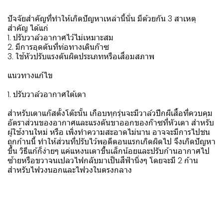
ปัจจัยสำคัญที่ทำให้เกิดปัญหาเหล่านี้นั่น มีด้วยกัน 3 สาเหตุ
สำคัญ ได้แก่
1. ปรับวาล์วอากาศไว้ไม่เหมาะสม
2. มีการอุดตันที่ท่อทางเดินก๊าซ
3. ใช้หัวปรับแรงดันผิดประเภทหรือเสื่อมสภาพ
แนวทางแก้ไข
1. ปรับวาล์วอากาศใต้เตา
สำหรับเตาแก๊สตั้งโต๊ะนั้น เกือบทุกรุ่นจะมีวาล์วปีกผีเสื้อที่ควบคุม
อัตราส่วนของอากาศและแรงดันขาออกของก๊าซที่หัวเตา สำหรับ
ผู้ใช้งานใหม่ หรือ เพิ่งทำความสะอาดไม่นาน อาจจะมีการไปชน
ถูกก้านนี้ ทำให้ส่วนที่ปรับไว้พอดีตอนแรกเกิดผิดไป จึงเกิดปัญหา
ขึ้น วิธีแก้ก็ง่ายๆ แค่แหงนเตาขึ้นเล็กน้อยและปรับก้านอากาศไป
ซ้ายหรือขวาจนเปลวไฟกลับมาเป็นสีฟ้านิ่งๆ โดยจะมี 2 ก้าน
สำหรับไฟวงนอกและไฟวงในตรงกลาง