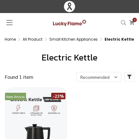
0
Home
All Product
Small Kitchen Appliances
Electric Kettle
Electric Kettle
Found 1 item
Recommended
-23%
New Arrival