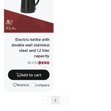
Electric kettle with
double wall stainless
steel and 1.2 liter
capacity
฿990
฿1,290
Add to cart
Wishlist
Compare
1