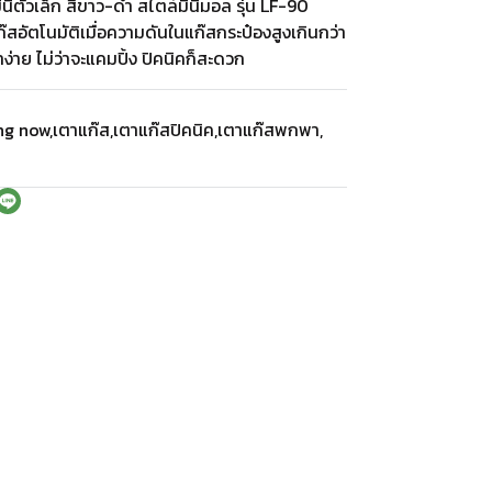
ินิตัวเล็ก สีขาว-ดำ สไตล์มินิมอล รุ่น LF-90
อัตโนมัติเมื่อความดันในแก๊สกระป๋องสูงเกินกว่า
าย ไม่ว่าจะแคมปิ้ง ปิคนิคก็สะดวก
ing now
,
เตาแก๊ส
,
เตาแก๊สปิคนิค
,
เตาแก๊สพกพา
,