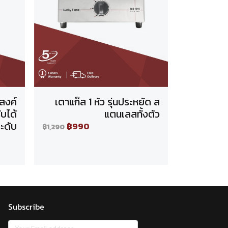
ะสงค์
เตาแก๊ส 1 หัว รุ่นประหยัด ส
บได้
แตนเลสทั้งตัว
ะดับ
฿990
฿1,290
Subscribe