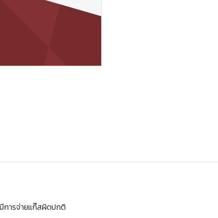
วมีการจ่ายแก๊สผิดปกติ