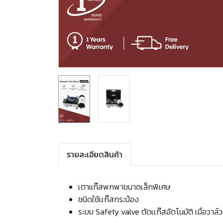
รายละเอียดสินค้า
เตาแก๊สพกพาขนาดเล็กพิเศษ
ชนิดใช้เเก๊สกระป๋อง
ระบบ Safety valve ตัดเเก๊สอัตโนมัติ เมื่อวาล์