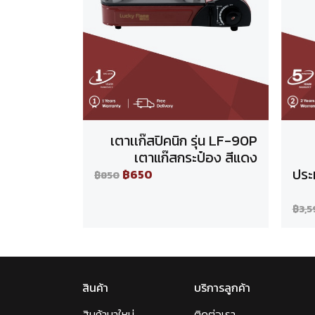
เตาเเก๊สปิคนิก รุ่น LF-90P
เตาแก๊สกระป๋อง สีแดง
ประ
฿650
฿850
฿3,5
สินค้า
บริการลูกค้า
สินค้ามาใหม่
ติดต่อเรา