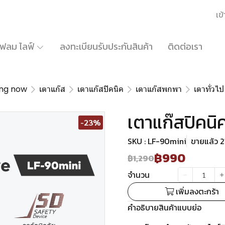
เข้
้เฟลม ไลฟ์
ลงทะเบียนรับประกันสินค้า
ติดต่อเรา
ing now
เตาแก๊ส
เตาแก๊สปิคนิค
เตาแก๊สพกพา
เตาทั่วไป
เตาแก๊สปิคนิค
-23%
SKU : LF-90mini
ขายแล้ว 21
฿990
฿1,290
จำนวน
เพิ่มลงตะกร้า
คำอธิบายสินค้าแบบย่อ