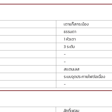
เตาแก๊สกระป๋อง
ธรรมดา
1 หัวเตา
3 ระดับ
-
-
สเเตนเลส
ระบบจุดประกายไฟต่อเนื่อง
-
ลัคกี้เฟลม