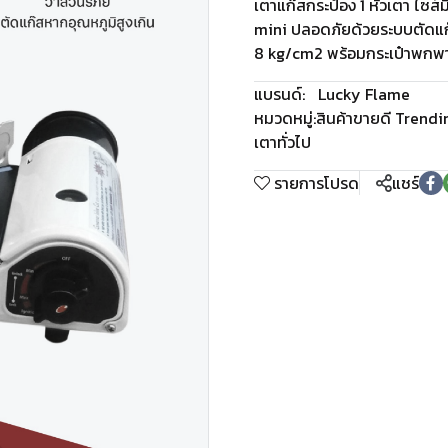
เตาแก๊สกระป๋อง 1 หัวเตา ไซส์ม
mini ปลอดภัยด้วยระบบตัดแก๊ส
8 kg/cm2 พร้อมกระเป๋าพกพาง่
แบรนด์:
Lucky Flame
หมวดหมู่:
สินค้าขายดี Trend
เตาทั่วไป
รายการโปรด
แชร์