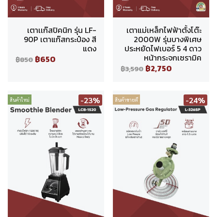
เตาเเก๊สปิคนิก รุ่น LF-
เตาแม่เหล็กไฟฟ้าตั้งโต๊ะ
90P เตาแก๊สกระป๋อง สี
2000W รุ่นบางพิเศษ
แดง
ประหยัดไฟเบอร์ 5 4 ดาว
หน้ากระจกเซรามิค
฿650
฿850
฿2,750
฿3,590
-23%
-24%
สินค้าใหม่
สินค้าขายดี