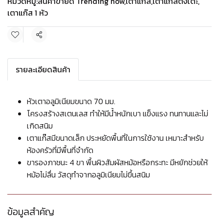
หมวดหมู่:
สินค้าขายดี Trending now
,
เตาแก๊ส
,
เตาแก๊สตั้งโต๊ะ
,
เตาแก๊ส 1 หัว
แชร์
รายละเอียดสินค้า
หัวเตาอลูมิเนียมขนาด 70 มม.
โครงสร้างสเตนเลส ทำให้มีน้ำหนักเบา แข็งแรง ทนทานและไม่
เกิดสนิม
เตาแก๊สมีขนาดเล็ก ประหยัดพื้นที่ในการใช้งาน เหมาะสำหรับ
ห้องครัวที่มีพื้นที่จำกัด
ขารองภาชนะ 4 ขา พื้นผิวสัมผัสหม้อหรือกระทะ มีหยักช่วยให้
หม้อไม่ลื่น วัสดุทำจากอลูมิเนียมไม่ขึ้นสนิม
ข้อมูลสำคัญ