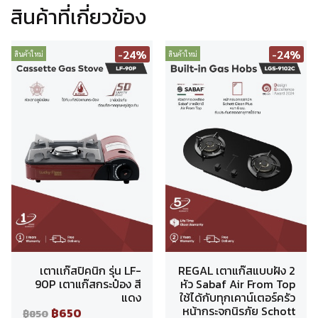
สินค้าที่เกี่ยวข้อง
-24%
-24%
สินค้าใหม่
สินค้าใหม่
เตาเเก๊สปิคนิก รุ่น LF-
REGAL เตาแก๊สแบบฝัง 2
90P เตาแก๊สกระป๋อง สี
หัว Sabaf Air From Top
แดง
ใช้ได้กับทุกเคาน์เตอร์ครัว
หน้ากระจกนิรภัย Schott
฿650
฿850