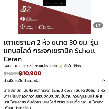
1/5
เตาเซรามิค 2 หัว ขนาด 30 ซม. รุ่น
แถบสไลด์ กระจกเซรามิค Schott
Ceran
SKU : BH-30if-S
ขายแล้ว 0 ชิ้น
ยังไม่มีรีวิว
฿10,900
฿14,500
คำอธิบายสินค้าแบบย่อ
เตาเซรามิคแบบฝัง หน้ากระจก Schott Ceran ขนาด 30ซม. 2 หัว
เตา เห็นขดลวดความร้อนชัดเจนขณะใช้งาน ควบคุมระบบสัมผัส
ปรับไฟหลายระดับด้วยระบบสไลด์ พร้อมระบบตั้งเวลาและไฟแจ้ง
เตือนหน้าเตาร้อน