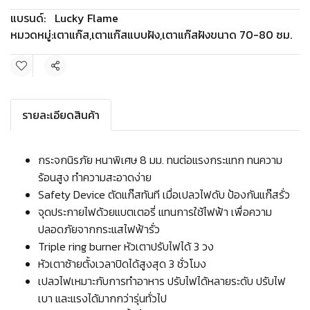
แบรนด์:
Lucky Flame
หมวดหมู่:
เตาแก๊ส
,
เตาแก๊สแบบฝัง
,
เตาแก๊สฝังขนาด 70-80 ซม.
แชร์
รายละเอียดสินค้า
กระจกนิรภัย หนาพิเศษ 8 มม. ทนต่อแรงกระแทก ทนความ
ร้อนสูง ทำความสะอาดง่าย
Safety Device ตัดแก๊สทันที เมื่อเปลวไฟดับ ป้องกันแก๊สรั่ว
จุดประกายไฟด้วยแบตเตอรี่ แทนการใช้ไฟฟ้า เพื่อความ
ปลอดภัยจากกระแสไฟฟ้ารั่ว
Triple ring burner หัวเตาปรับไฟได้ 3 วง
หัวเตาซ้ายตั้งเวลาปิดได้สูงสุด 3 ชั่วโมง
เปลวไฟเหมาะกับการทำอาหาร ปรับไฟได้หลายระดับ ปรับไฟ
เบา และแรงได้มากกว่ารุ่นทั่วไป