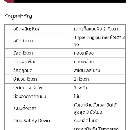
ข้อมูลสำคัญ
ชนิดผลิตภัณฑ์
เตาเเก๊สแบบฝัง 2 หัวเตา
Triple ring burner หัวเตา 3
ชนิดหัวเตา
วง
วัสดุหัวเตา
ทองเหลือง
วัสดุฝาเฟือง
ทองเหลือง
วัสดุลูกบิด
สแตนเลส ยาง
จำนวนหัวเตา
2 หัวเตา
ระดับการปรับไฟ
7 ระดับ
ช่องอากาศด้านบน
ไม่มี
หัวเตาซ้ายตั้งเวลาปิดได้
ระบบตั้งเวลา
สูงสุด 3 ชั่วโมง
ระบบ Safety Device
ระบบอัตโนมัติ
กระจกนิรภัย Tempered