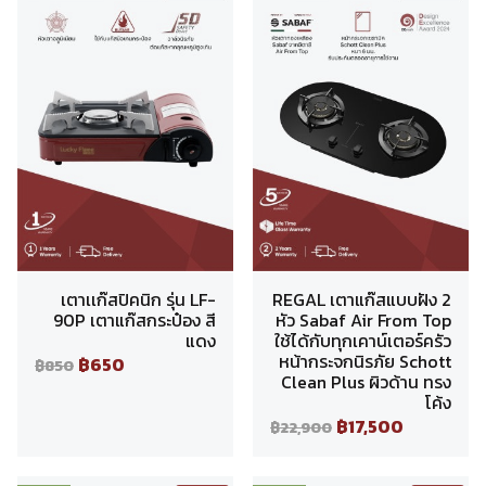
เตาเเก๊สปิคนิก รุ่น LF-
REGAL เตาแก๊สแบบฝัง 2
90P เตาแก๊สกระป๋อง สี
หัว Sabaf Air From Top
แดง
ใช้ได้กับทุกเคาน์เตอร์ครัว
หน้ากระจกนิรภัย Schott
฿650
฿850
Clean Plus ผิวด้าน ทรง
โค้ง
฿17,500
฿22,900