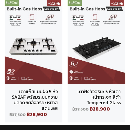
-23%
-23%
สินค้าใหม่
สินค้าใหม่
เตาแก๊สแบบฝัง 5 หัว
เตาฝังอัจฉริยะ 5 หัวเตา
SABAF พร้อมระบบความ
หน้ากระจก สีดำ
ปลอดภัยอัจฉริยะ หน้าส
Tempered Glass
แตนเลส
฿28,900
฿37,500
฿28,900
฿37,500