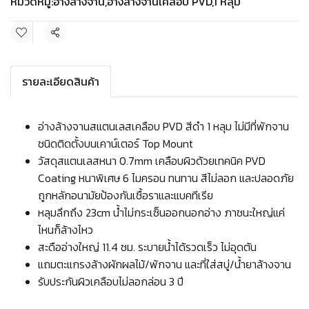
หมวดหมู่:
อ่างล้างจาน
,
อ่างล้างจานเคลือบ PVD
,
1 หลุม
แชร์
รายละเอียดสินค้า
อ่างล้างจานสแตนเลสเคลือบ PVD สีดำ 1 หลุม ไม่มีที่พักจาน
ชนิดติดตั้งบนเคาน์เตอร์ Top Mount
วัสดุสแตนเลสหนา 0.7mm เคลือบผิวด้วยเทคนิค PVD
Coating หนาพิเศษ 6 ไมครอน ทนทาน สีไม่ลอก และปลอดภัย
ถูกหลักอนามัยป้องกันเชื้อราและแบคทีเรีย
หลุมลึกถึง 23cm น้ำไม่กระเซ็นออกนอกอ่าง ภาชนะใหญ่แค่
ไหนก็ล้างไหว
สะดืออ่างใหญ่ 11.4 ซม. ระบายน้ำได้รวดเร็ว ไม่อุดตัน
แถมตะแกรงล้างผักผลไม้/พักจาน และที่ใส่สบู่/น้ำยาล้างจาน
รับประกันผิวเคลือบไม่ลอกล่อน 3 ปี