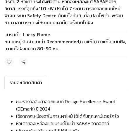
นิรภัย 2 หัวเตาทรงโค้งผิวด้าน หัวทองเหลืองแท้ SABAF จาก
อิตาลี แรงที่สุดถึง 11.0 kW ปรับได้ 7 ระดับ ขารองออกแบบใหม่
พิเศษ ระบบ Safety Device ตัดแก๊สทันที เมื่อเปลวไฟดับ พร้อม
ขาเตาสามารถวางใช้งานบนเคาน์เตอร์แบบไม่ฝัง
แบรนด์:
Lucky Flame
หมวดหมู่:
สินค้าแนะนำ Recommended
,
เตาแก๊ส
,
เตาแก๊สแบบฝัง
,
เตาแก๊สฝังขนาด 80-90 ซม.
แชร์
รายละเอียดสินค้า
ชนะรางวัลสินค้าออกแบบดี Design Excellence Award
(DEmark) ปี 2024
ใช้อากาศเหนือเตาในการเผาไหม้ ใช้ได้กับทุกเคาน์เตอร์ครัว
หัวเตาทองเหลืองแท้แบรนด์ชั้นนำ SABAF จากอิตาลี
ให้ความร้อนได้สูงสุด 5.5 kW ต่อหัว