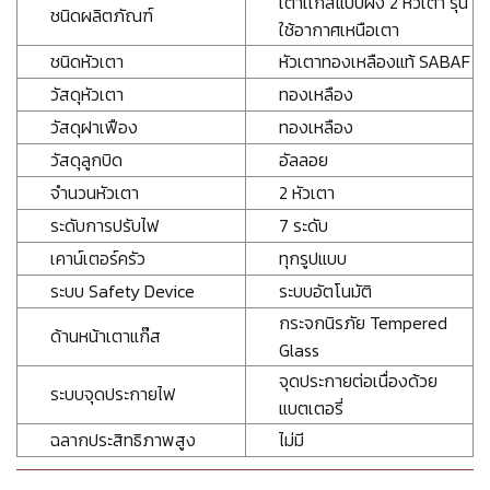
เตาเเก๊สแบบฝัง 2 หัวเตา รุ่น
ชนิดผลิตภัณฑ์
ใช้อากาศเหนือเตา
ชนิดหัวเตา
หัวเตาทองเหลืองแท้ SABAF
วัสดุหัวเตา
ทองเหลือง
วัสดุฝาเฟือง
ทองเหลือง
วัสดุลูกบิด
อัลลอย
จำนวนหัวเตา
2 หัวเตา
ระดับการปรับไฟ
7 ระดับ
เคาน์เตอร์ครัว
ทุกรูปแบบ
ระบบ Safety Device
ระบบอัตโนมัติ
กระจกนิรภัย Tempered
ด้านหน้าเตาแก๊ส
Glass
จุดประกายต่อเนื่องด้วย
ระบบจุดประกายไฟ
แบตเตอรี่
ฉลากประสิทธิภาพสูง
ไม่มี