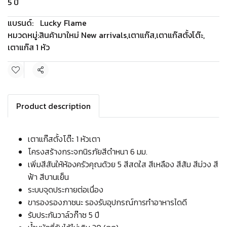
5 ปี
แบรนด์:
Lucky Flame
หมวดหมู่:
สินค้ามาใหม่ New arrivals
,
เตาแก๊ส
,
เตาแก๊สตั้งโต๊ะ
,
เตาแก๊ส 1 หัว
แชร์
Product description
เตาแก๊สตั้งโต๊ะ 1 หัวเตา
โครงสร้างกระจกนิรภัยสีดำหนา 6 มม.
เพิ่มสีสันให้ห้องครัวคุณด้วย 5 สีสดใส สีเหลือง สีส้ม สีม่วง สี
ฟ้า สีบานเย็น
ระบบจุดประกายต่อเนื่อง
ขารองรองภาชนะ รองรับอุปกรณ์การทำอาหารไดดี
รับประกันวาล์วก๊าซ 5 ปี