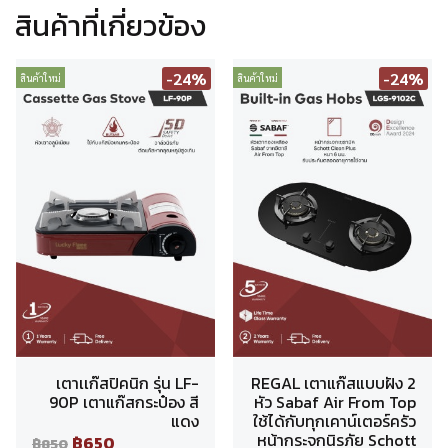
สินค้าที่เกี่ยวข้อง
-24%
-24%
สินค้าใหม่
สินค้าใหม่
เตาเเก๊สปิคนิก รุ่น LF-
REGAL เตาแก๊สแบบฝัง 2
90P เตาแก๊สกระป๋อง สี
หัว Sabaf Air From Top
แดง
ใช้ได้กับทุกเคาน์เตอร์ครัว
หน้ากระจกนิรภัย Schott
฿650
฿850