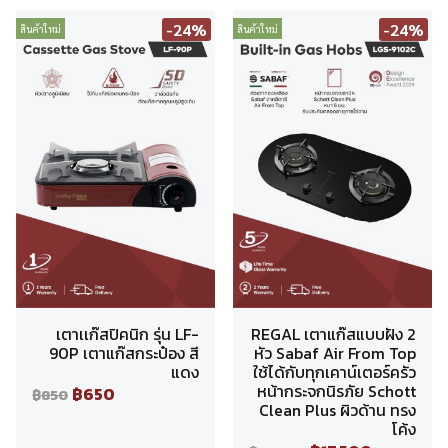
-24%
-24%
สินค้าใหม่
สินค้าใหม่
เตาเเก๊สปิคนิก รุ่น LF-
REGAL เตาแก๊สแบบฝัง 2
90P เตาแก๊สกระป๋อง สี
หัว Sabaf Air From Top
แดง
ใช้ได้กับทุกเคาน์เตอร์ครัว
หน้ากระจกนิรภัย Schott
฿650
฿850
Clean Plus ผิวด้าน ทรง
โค้ง