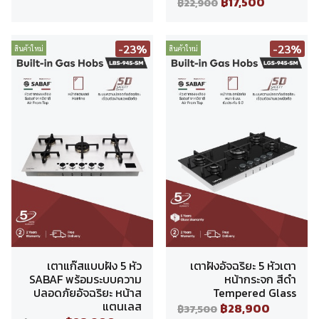
฿17,500
฿22,900
-23%
-23%
สินค้าใหม่
สินค้าใหม่
เตาแก๊สแบบฝัง 5 หัว
เตาฝังอัจฉริยะ 5 หัวเตา
SABAF พร้อมระบบความ
หน้ากระจก สีดำ
ปลอดภัยอัจฉริยะ หน้าส
Tempered Glass
แตนเลส
฿28,900
฿37,500