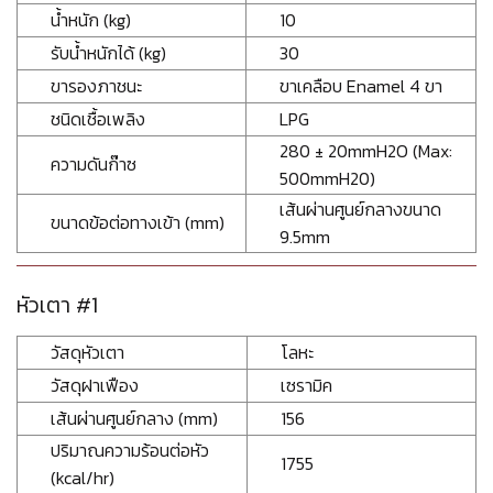
น้ำหนัก (kg)
10
รับน้ำหนักได้ (kg)
30
ขารองภาชนะ
ขาเคลือบ Enamel 4 ขา
ชนิดเชื้อเพลิง
LPG
280 ± 20mmH2O (Max:
ความดันก๊าซ
500mmH20)
เส้นผ่านศูนย์กลางขนาด
ขนาดข้อต่อทางเข้า (mm)
9.5mm
หัวเตา #1
วัสดุหัวเตา
โลหะ
วัสดุฝาเฟือง
เซรามิค
เส้นผ่านศูนย์กลาง (mm)
156
ปริมาณความร้อนต่อหัว
1755
(kcal/hr)