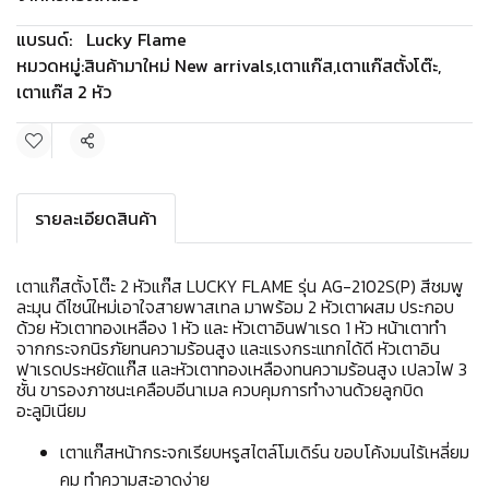
แบรนด์:
Lucky Flame
หมวดหมู่:
สินค้ามาใหม่ New arrivals
,
เตาแก๊ส
,
เตาแก๊สตั้งโต๊ะ
,
เตาแก๊ส 2 หัว
แชร์
รายละเอียดสินค้า
เตาแก๊สตั้งโต๊ะ 2 หัวแก๊ส LUCKY FLAME รุ่น AG-2102S(P) สีชมพู
ละมุน ดีไซน์ใหม่เอาใจสายพาสเทล มาพร้อม 2 หัวเตาผสม ประกอบ
ด้วย หัวเตาทองเหลือง 1 หัว และ หัวเตาอินฟาเรด 1 หัว หน้าเตาทำ
จากกระจกนิรภัยทนความร้อนสูง และแรงกระแทกได้ดี หัวเตาอิน
ฟาเรดประหยัดแก๊ส และหัวเตาทองเหลืองทนความร้อนสูง เปลวไฟ 3
ชั้น ขารองภาชนะเคลือบอีนาเมล ควบคุมการทำงานด้วยลูกบิด
อะลูมิเนียม
เตาแก๊สหน้ากระจกเรียบหรูสไตล์โมเดิร์น ขอบโค้งมนไร้เหลี่ยม
คม ทำความสะอาดง่าย