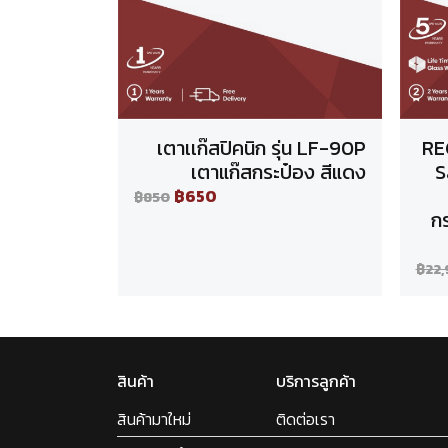
เตาเเก๊สปิคนิก รุ่น LF-90P
RE
เตาแก๊สกระป๋อง สีแดง
S
฿650
฿850
ก
฿22
สินค้า
บริการลูกค้า
สินค้ามาใหม่
ติดต่อเรา