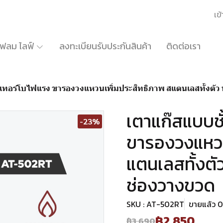
เข้
้เฟลม ไลฟ์
ลงทะเบียนรับประกันสินค้า
ติดต่อเรา
ัวเทอร์โบไฟแรง ขารองวงแหวนเพิ่มประสิทธิภาพ สแตนเลสทั้งตั
เตาแก๊สแบบชั
-23%
ขารองวงแหวน
แตนเลสทั้งตั
ช่องวางขวด
SKU : AT-502RT
ขายแล้ว 0 
฿2,850
฿3,690