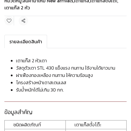
หมวดหมู่:
สินค้ามาใหม่ New arrivals
,
เตาแก๊ส
,
เตาแก๊สตั้งโต๊ะ
,
เตาแก๊ส 2 หัว
แชร์
รายละเอียดสินค้า
เตาแก๊ส 2 หัวเตา
วัสดุตัวเตา STL 430 แข็งแรง ทนทาน ใช้งานได้ยาวนาน
ฝาเฟืองทองเหลือง ทนทาน ให้ความร้อนสูง
โครงสร้างหน้าเตาสเตนเลส
รับน้ำหนักได้ไม่เกิน 30 กก.
ข้อมูลสำคัญ
ชนิดผลิตภัณฑ์
เตาแก๊สตั้งโต๊ะ