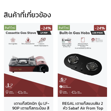
สินค้าที่เกี่ยวข้อง
-24%
-24%
สินค้าใหม่
สินค้าใหม่
เตาเเก๊สปิคนิก รุ่น LF-
REGAL เตาแก๊สแบบฝัง 2
90P เตาแก๊สกระป๋อง สี
หัว Sabaf Air From Top