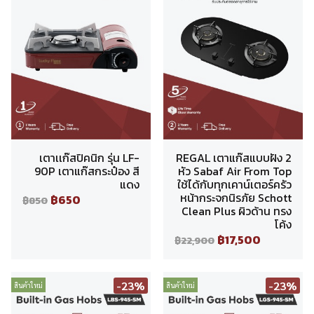
เตาเเก๊สปิคนิก รุ่น LF-
REGAL เตาแก๊สแบบฝัง 2
90P เตาแก๊สกระป๋อง สี
หัว Sabaf Air From Top
แดง
ใช้ได้กับทุกเคาน์เตอร์ครัว
หน้ากระจกนิรภัย Schott
฿650
฿850
Clean Plus ผิวด้าน ทรง
โค้ง
฿17,500
฿22,900
-23%
-23%
สินค้าใหม่
สินค้าใหม่