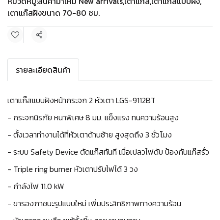
หมวดหมู่:
สินค้ามาใหม่ New arrivals
,
เตาแก๊ส
,
เตาแก๊สแบบฝัง
,
เตาแก๊สฝังขนาด 70-80 ซม.
แชร์
รายละเอียดสินค้า
เตาแก๊สแบบฝังหน้ากระจก 2 หัวเตา LGS-9112BT
- กระจกนิรภัย หนาพิเศษ 8 มม. แข็งแรง ทนความร้อนสูง
- ตั้งเวลาทำงานได้ที่หัวเตาด้านซ้าย สูงสุดถึง 3 ชั่วโมง
- ระบบ
Safety Device ตัดแก๊สทันที เมื่อเปลวไฟดับ ป้องกันแก๊สรั่ว
- Triple ring burner หัวเตาปรับไฟได้ 3 วง
- กำลังไฟ 11.0 kW
- ขารองภาชนะรูปแบบใหม่ เพิ่มประสิทธิภาพทางความร้อน