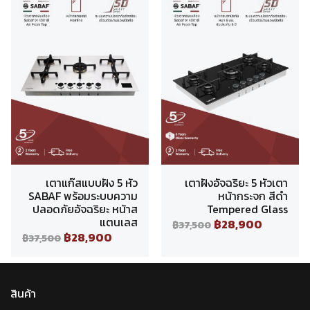
เตาแก๊สแบบฝัง 5 หัว
เตาฝังอัจฉริยะ 5 หัวเตา
SABAF พร้อมระบบความ
หน้ากระจก สีดำ
ปลอดภัยอัจฉริยะ หน้าส
Tempered Glass
แตนเลส
฿28,900
฿37,500
฿28,900
฿37,500
สินค้า