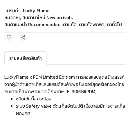
แบรนด์:
Lucky Flame
หมวดหมู่:
สินค้ามาใหม่ New arrivals
,
สินค้าแนะนำ Recommended
,
เตาแก๊ส
,
เตาแก๊สพกพา
,
เตาทั่วไป
แชร์
รายละเอียดสินค้า
LuckyFlame x PDM Limited Editiom การคอลแลปสุดสร้างสรรค์
จากผู้นำด้านเตาแก๊สและแบรนด์สินค้าเฟอร์นิเจอร์สุดครีเอทของไทย
กับเตาแก๊สพกพาขนาดเล็กพิเศษ LF-90MINI(PDM)
ชนิดใช้เเก๊สกระป๋อง
ระบบ Safety valve ตัดเเก๊สอัตโนมัติ เมื่อวาล์วมีการจ่ายแก๊ส
ผิดปกติ