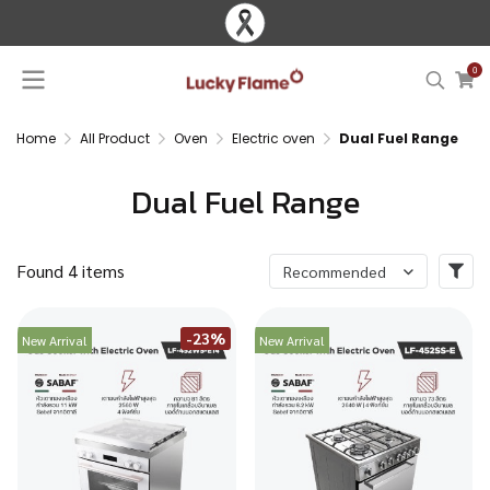
0
Home
All Product
Oven
Electric oven
Dual Fuel Range
Dual Fuel Range
Found 4 items
Recommended
-23%
New Arrival
New Arrival