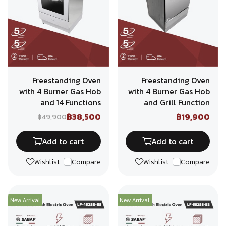
Freestanding Oven
Freestanding Oven
with 4 Burner Gas Hob
with 4 Burner Gas Hob
and 14 Functions
and Grill Function
฿38,500
฿19,900
฿49,900
Add to cart
Add to cart
Wishlist
Compare
Wishlist
Compare
New Arrival
New Arrival