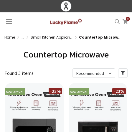
0
Home
...
Small Kitchen Appliances
Countertop Microwave
Countertop Microwave
Found 3 items
Recommended
-23%
-23%
New Arrival
New Arrival