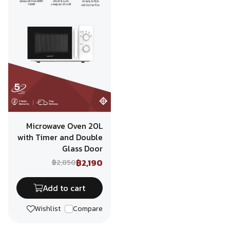
Microwave Oven 20L
with Timer and Double
Glass Door
฿2,190
฿2,850
Add to cart
Wishlist
Compare