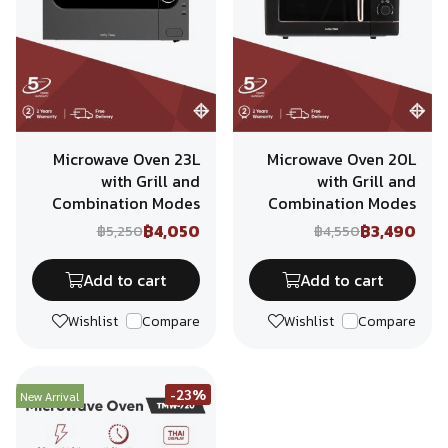
Microwave Oven 23L
Microwave Oven 20L
with Grill and
with Grill and
Combination Modes
Combination Modes
฿4,050
฿3,490
฿5,250
฿4,550
Add to cart
Add to cart
Wishlist
Compare
Wishlist
Compare
-23%
New Arrival