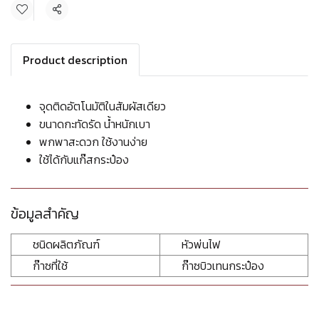
แชร์
Product description
จุดติดอัตโนมัติในสัมผัสเดียว
ขนาดกะทัดรัด น้ำหนักเบา
พกพาสะดวก ใช้งานง่าย
ใช้ได้กับแก๊สกระป๋อง
ข้อมูลสำคัญ
ชนิดผลิตภัณฑ์
หัวพ่นไฟ
ก๊าซที่ใช้
ก๊าซบิวเทนกระป๋อง