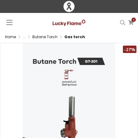
0
Home
...
Butane Torch
Gas torch
-27%