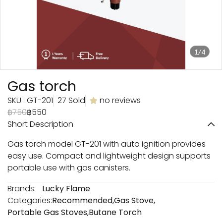
1/4
Gas torch
SKU : GT-201
27 Sold
no reviews
฿750
฿550
Short Description
Gas torch model GT-201 with auto ignition provides
easy use. Compact and lightweight design supports
portable use with gas canisters.
Brands:
Lucky Flame
Categories:
Recommended
,
Gas Stove
,
Portable Gas Stoves
,
Butane Torch