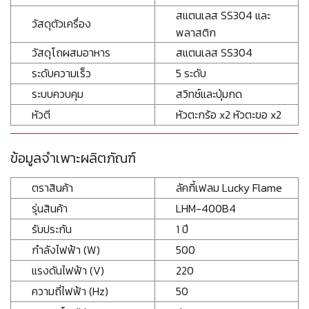
สแตนเลส SS304 และ
วัสดุตัวเครื่อง
พลาสติก
วัสดุโถผสมอาหาร
สแตนเลส SS304
ระดับความเร็ว
5 ระดับ
ระบบควบคุม
สวิทช์และปุ่มกด
หัวตี
หัวตะกร้อ x2 หัวตะขอ x2
ข้อมูลจำเพาะผลิตภัณฑ์
ตราสินค้า
ลัคกี้เฟลม Lucky Flame
รุ่นสินค้า
LHM-400B4
รับประกัน
1 ปี
กำลังไฟฟ้า (W)
500
แรงดันไฟฟ้า (V)
220
ความถี่ไฟฟ้า (Hz)
50