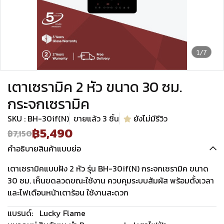
1/7
เตาเซรามิค 2 หัว ขนาด 30 ซม.
กระจกเซรามิค
SKU : BH-30if(N)
ขายแล้ว 3 ชิ้น
ยังไม่มีรีวิว
฿5,490
฿7,150
คำอธิบายสินค้าแบบย่อ
เตาเซรามิคแบบฝัง 2 หัว รุ่น BH-30if(N) กระจกเซรามิค ขนาด
30 ซม. เห็นขดลวดขณะใช้งาน ควบคุมระบบสัมผัส พร้อมตั้งเวลา
และไฟเตือนหน้าเตาร้อน ใช้งานสะดวก
แบรนด์:
Lucky Flame