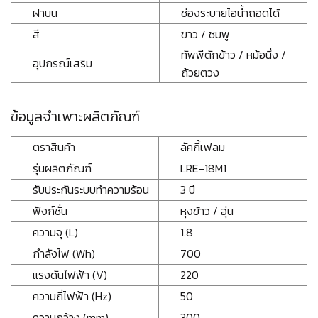
ฝาบน
ช่องระบายไอน้ำถอดได้
สี
ขาว / ชมพู
ทัพพีตักข้าว / หม้อนึ่ง /
อุปกรณ์เสริม
ถ้วยตวง
ข้อมูลจำเพาะผลิตภัณฑ์
ตราสินค้า
ลัคกี้เฟลม
รุ่นผลิตภัณฑ์
LRE-18M1
รับประกันระบบทำความร้อน
3 ปี
ฟังก์ชั่น
หุงข้าว / อุ่น
ความจุ (L)
1.8
กำลังไฟ (Wh)
700
แรงดันไฟฟ้า (V)
220
ความถี่ไฟฟ้า (Hz)
50
ความกว้าง (mm)
300