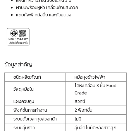
แผ่นทำความร้อน รับประกัน 3 ปี
ฝาบนพร้อมหูหิ้ว เคลื่อนย้ายสะดวก
แถมทัพพี หม้อนึ่ง และถ้วยตวง
ข้อมูลสำคัญ
ชนิดผลิตภัณฑ์
หม้อหุงข้าวไฟฟ้า
โลหะเคลือบ 3 ชั้น Food
วัสดุหม้อใน
Grade
แผงควบคุม
สวิทช์
ฟังก์ชั่นการทำงาน
2 ฟังก์ชั่น
ระบบตั้งเวลาหุงล่วงหน้า
ไม่มี
ระบบอุ่นข้าว
อุ่นอัตโนมัติหลังข้าวสุก