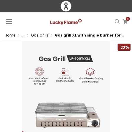
0
Home
...
Gas Grills
Gas grill XL with single burner for LPG tank connection
-22%