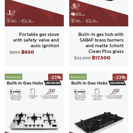
Portable gas stove
Built-in gas hob with
with safety valve and
SABAF brass burners
auto ignition
and matte Schott
Clean Plus glass
฿650
฿850
฿17,500
฿22,900
-23%
-23%
New Arrival
New Arrival