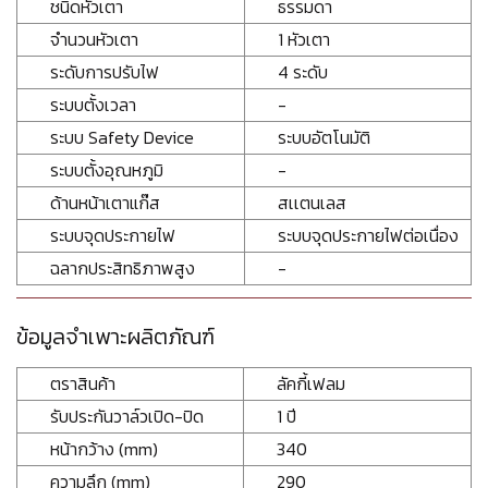
ชนิดหัวเตา
ธรรมดา
จำนวนหัวเตา
1 หัวเตา
ระดับการปรับไฟ
4 ระดับ
ระบบตั้งเวลา
-
ระบบ Safety Device
ระบบอัตโนมัติ
ระบบตั้งอุณหภูมิ
-
ด้านหน้าเตาแก๊ส
สเเตนเลส
ระบบจุดประกายไฟ
ระบบจุดประกายไฟต่อเนื่อง
ฉลากประสิทธิภาพสูง
-
ข้อมูลจำเพาะผลิตภัณฑ์
ตราสินค้า
ลัคกี้เฟลม
รับประกันวาล์วเปิด-ปิด
1 ปี
หน้ากว้าง (mm)
340
ความลึก (mm)
290