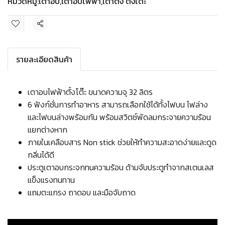
หมวดหมู่:
เตาอบ
,
เตาอบไฟฟ้า
,
เตาติ๊ง ตั้งโต๊ะ
แชร์
รายละเอียดสินค้า
เตาอบไฟฟ้าตั้งโต๊ะ ขนาดความจุ 32 ลิตร
6 ฟังก์ชั่นการทำอาหาร สามารถเลือกใช้ได้ทั้งไฟบน ไฟล่าง
และไฟบนล่างพร้อมกัน พร้อมสวิตซ์พัดลมกระจายความร้อน
แยกต่างหาก
ภายในเคลือบสาร Non stick ช่วยให้ทำความสะอาดง่ายและดูด
กลิ่นได้ดี
ประตูเตาอบกระจกทนความร้อน ด้ามจับประตูทำจากสเตนเลส
แข็งแรงทนทาน
แถมตะแกรง ถาดอบ และมือจับถาด