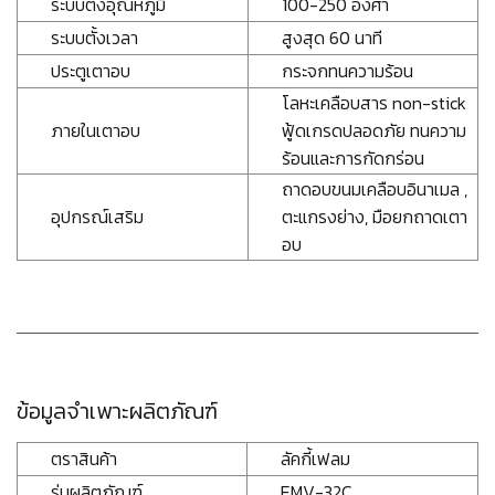
ระบบตั้งอุณหภูมิ
100-250 องศา
ระบบตั้งเวลา
สูงสุด 60 นาที
ประตูเตาอบ
กระจกทนความร้อน
โลหะเคลือบสาร non-stick
ภายในเตาอบ
ฟู้ดเกรดปลอดภัย ทนความ
ร้อนและการกัดกร่อน
ถาดอบขนมเคลือบอินาเมล ,
อุปกรณ์เสริม
ตะแกรงย่าง, มือยกถาดเตา
อบ
ข้อมูลจำเพาะผลิตภัณฑ์
ตราสินค้า
ลัคกี้เฟลม
รุ่นผลิตภัณฑ์
EMV-32C